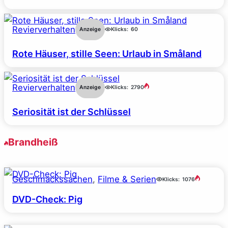
Revierverhalten
Anzeige
Klicks:
60
Rote Häuser, stille Seen: Urlaub in Småland
Revierverhalten
Anzeige
Klicks:
2790
Seriosität ist der Schlüssel
Brandheiß
Geschmackssachen
, 
Filme & Serien
Klicks:
1076
DVD-Check: Pig