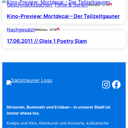
Geschmackssachen
, 
Filme & Serien
Klicks:
2710
Kino-Preview: Mortdecai – Der Teilzeitgauner
Nachgesalzt
Klicks:
2778
17.06.2011 // Gleis 1 Poetry Slam
Salzstreuner a
Salzstreu
Streunen, Bummeln und Erleben – in unserer Stadt ist
immer etwas los.
Kneipe und Kino, Kleinkunst und Konzerte, kulinarische