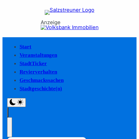
Anzeige
Start
Veranstaltungen
StadtTicker
Revierverhalten
Geschmackssachen
Stadtgeschichte(n)