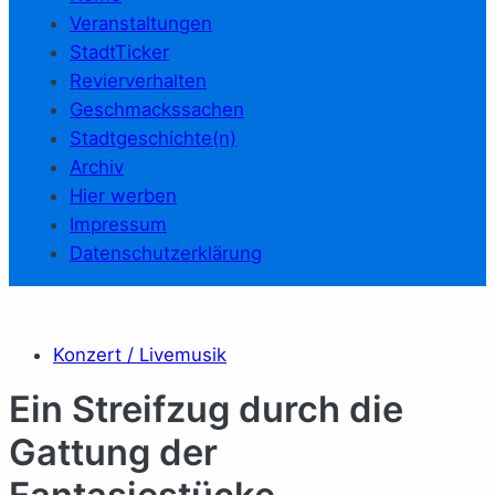
Veranstaltungen
StadtTicker
Revierverhalten
Geschmackssachen
Stadtgeschichte(n)
Archiv
Hier werben
Impressum
Datenschutzerklärung
Konzert / Livemusik
Ein Streifzug durch die
Gattung der
Fantasiestücke