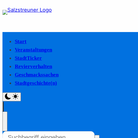
Start
Veranstaltungen
StadtTicker
Revierverhalten
Geschmackssachen
Stadtgeschichte(n)