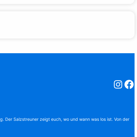
Salzstreuner
Salzst
ag. Der Salzstreuner zeigt euch, wo und wann was los ist. Von der