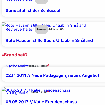
Seriosität ist der Schlüssel
Revierverhalten
Anzeige
Klicks:
60
Rote Häuser, stille Seen: Urlaub in Småland
Brandheiß
Nachgesalzt
Klicks:
3048
22.11.2011 // Neue Pädagogen, neues Angebot
Nachgesalzt
Klicks:
3199
06.05.2017 // Katie Freudenschuss