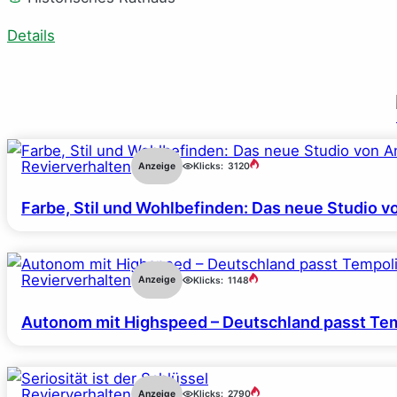
Details
Revierverhalten
Anzeige
Klicks:
3120
Farbe, Stil und Wohlbefinden: Das neue Studio v
Revierverhalten
Anzeige
Klicks:
1148
Autonom mit Highspeed – Deutschland passt Tem
Revierverhalten
Anzeige
Klicks:
2790