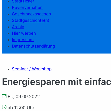
StadtTicker
Revierverhalten
Geschmackssachen
Stadtgeschichte(n)
Archiv
Hier werben
Impressum
Datenschutzerklärung
Seminar / Workshop
Energiesparen mit einfa
Fr., 09.09.2022
ab 12:00 Uhr