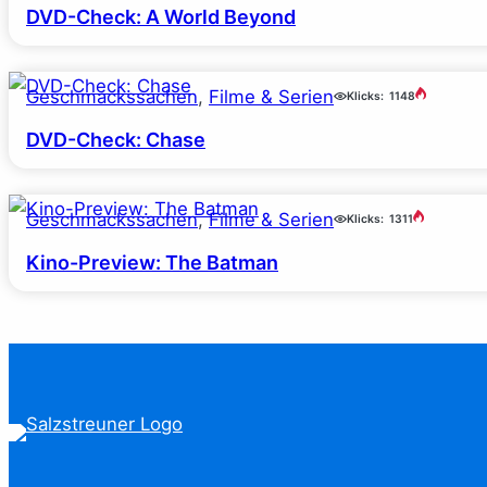
DVD-Check: A World Beyond
Geschmackssachen
, 
Filme & Serien
Klicks:
1148
DVD-Check: Chase
Geschmackssachen
, 
Filme & Serien
Klicks:
1311
Kino-Preview: The Batman