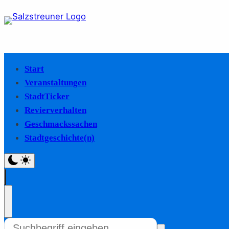
Start
Veranstaltungen
StadtTicker
Revierverhalten
Geschmackssachen
Stadtgeschichte(n)