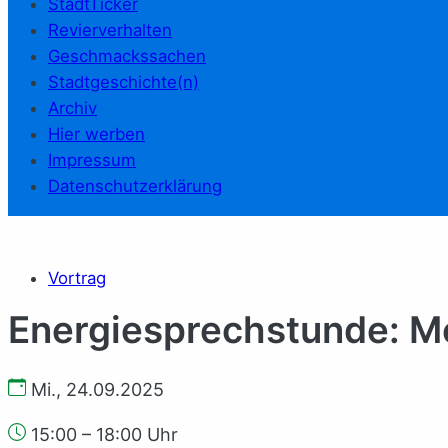
StadtTicker
Revierverhalten
Geschmackssachen
Stadtgeschichte(n)
Archiv
Hier werben
Impressum
Datenschutzerklärung
Vortrag
Energiesprechstunde: Mei
Mi., 24.09.2025
15:00 – 18:00 Uhr