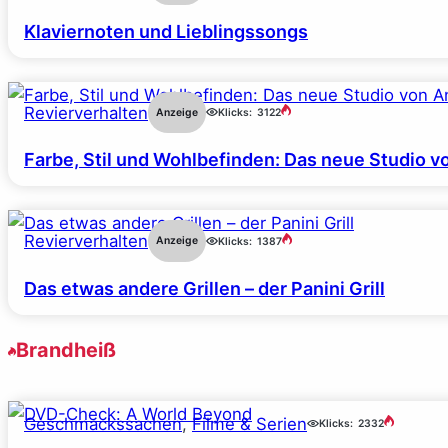
Klaviernoten und Lieblingssongs
Revierverhalten
Anzeige
Klicks:
3122
Farbe, Stil und Wohlbefinden: Das neue Studio v
Revierverhalten
Anzeige
Klicks:
1387
Das etwas andere Grillen – der Panini Grill
Brandheiß
Geschmackssachen
, 
Filme & Serien
Klicks:
2332