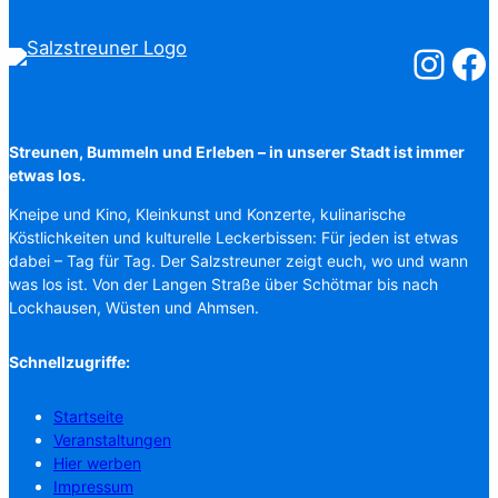
Salzstreuner
Salzst
Streunen, Bummeln und Erleben – in unserer Stadt ist immer
etwas los.
Kneipe und Kino, Kleinkunst und Konzerte, kulinarische
Köstlichkeiten und kulturelle Leckerbissen: Für jeden ist etwas
dabei – Tag für Tag. Der Salzstreuner zeigt euch, wo und wann
was los ist. Von der Langen Straße über Schötmar bis nach
Lockhausen, Wüsten und Ahmsen.
Schnellzugriffe:
Startseite
Veranstaltungen
Hier werben
Impressum