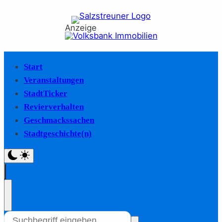
Anzeige
Start
Veranstaltungen
StadtTicker
Revierverhalten
Geschmackssachen
Stadtgeschichte(n)