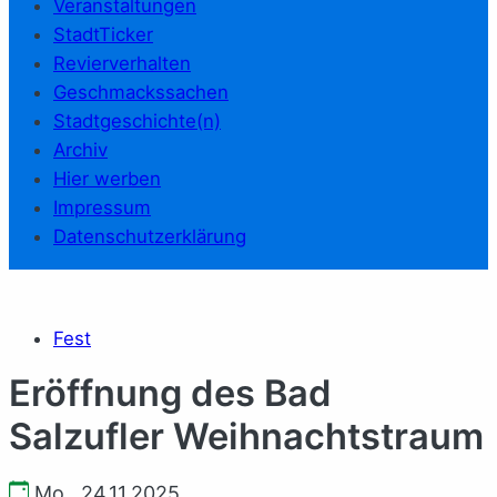
Veranstaltungen
StadtTicker
Revierverhalten
Geschmackssachen
Stadtgeschichte(n)
Archiv
Hier werben
Impressum
Datenschutzerklärung
Fest
Eröffnung des Bad
Salzufler Weihnachtstraum
Mo., 24.11.2025