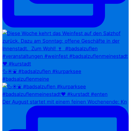
🦆☀️⛲ #badsalzuflen #kurparksee
#badsalzuflenmeine
Der August startet mit einem feinen Wochenende: Kn