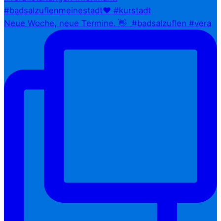
Neue Woche, neue Termine. 👋⁠ ⁠ #badsalzuflen #vera