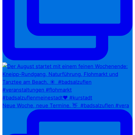
Neue Woche, neue Termine. 👋⁠ ⁠ #badsalzuflen #vera