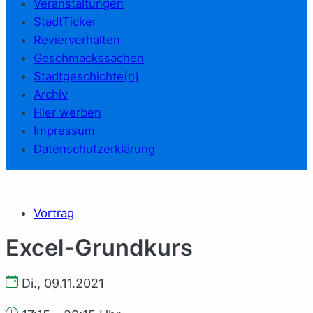
Veranstaltungen
StadtTicker
Revierverhalten
Geschmackssachen
Stadtgeschichte(n)
Archiv
Hier werben
Impressum
Datenschutzerklärung
Vortrag
Excel-Grundkurs
Di., 09.11.2021