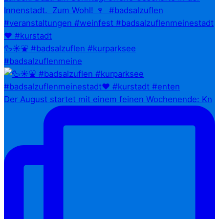
🦆☀️⛲ #badsalzuflen #kurparksee
#badsalzuflenmeine
Der August startet mit einem feinen Wochenende: Kn