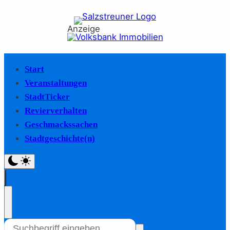
Anzeige
Start
Veranstaltungen
StadtTicker
Revierverhalten
Geschmackssachen
Stadtgeschichte(n)