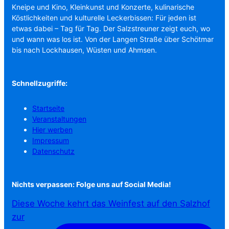
Kneipe und Kino, Kleinkunst und Konzerte, kulinarische
Köstlichkeiten und kulturelle Leckerbissen: Für jeden ist
etwas dabei – Tag für Tag. Der Salzstreuner zeigt euch, wo
und wann was los ist. Von der Langen Straße über Schötmar
bis nach Lockhausen, Wüsten und Ahmsen.
Schnellzugriffe:
Startseite
Veranstaltungen
Hier werben
Impressum
Datenschutz
Nichts verpassen: Folge uns auf Social Media!
Diese Woche kehrt das Weinfest auf den Salzhof
zur