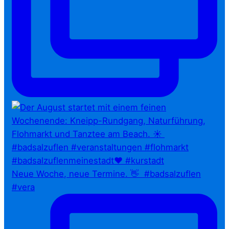
Neue Woche, neue Termine. 👋⁠ ⁠ #badsalzuflen
#vera