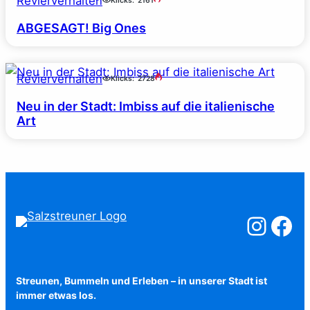
Revierverhalten
Klicks:
2161
ABGESAGT! Big Ones
Revierverhalten
Klicks:
2728
Neu in der Stadt: Imbiss auf die italienische
Art
Salzstreuner a
Salzstreu
Streunen, Bummeln und Erleben – in unserer Stadt ist
immer etwas los.