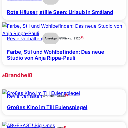
Rote Häuser, stille Seen: Urlaub in Småland
Revierverhalten
Anzeige
Klicks:
3120
Farbe, Stil und Wohlbefinden: Das neue
Studio von Anja Rippa-Pauli
Brandheiß
Revierverhalten
Klicks:
3566
Großes Kino im Till Eulenspiegel