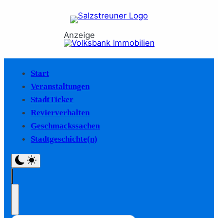
Anzeige
Start
Veranstaltungen
StadtTicker
Revierverhalten
Geschmackssachen
Stadtgeschichte(n)