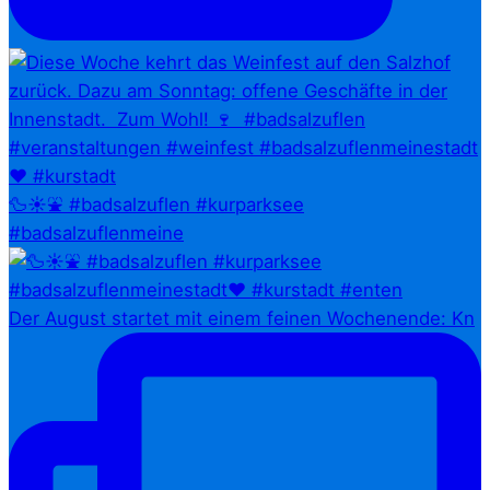
🦆☀️⛲ #badsalzuflen #kurparksee
#badsalzuflenmeine
Der August startet mit einem feinen Wochenende: Kn