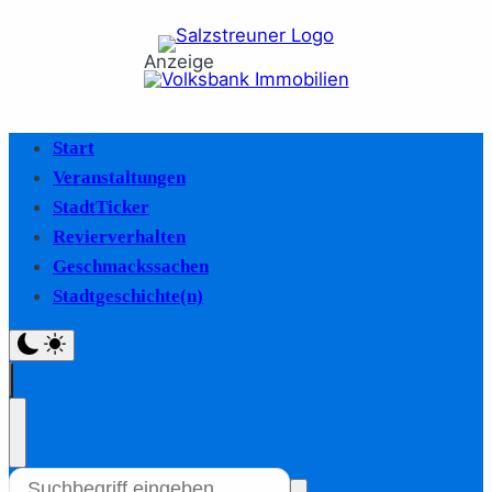
Anzeige
Start
Veranstaltungen
StadtTicker
Revierverhalten
Geschmackssachen
Stadtgeschichte(n)