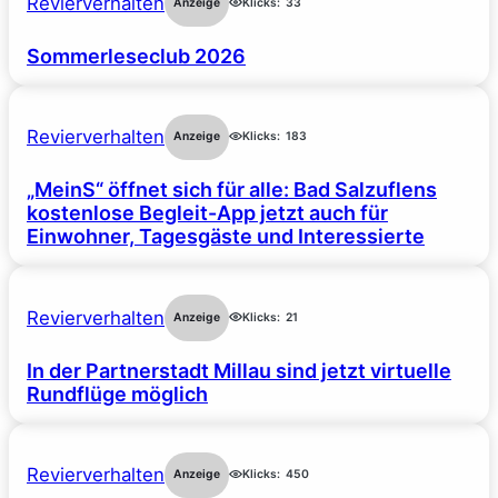
Revierverhalten
Anzeige
Klicks:
33
Sommerleseclub 2026
Revierverhalten
Anzeige
Klicks:
183
„MeinS“ öffnet sich für alle: Bad Salzuflens
kostenlose Begleit-App jetzt auch für
Einwohner, Tagesgäste und Interessierte
Revierverhalten
Anzeige
Klicks:
21
In der Partnerstadt Millau sind jetzt virtuelle
Rundflüge möglich
Revierverhalten
Anzeige
Klicks:
450