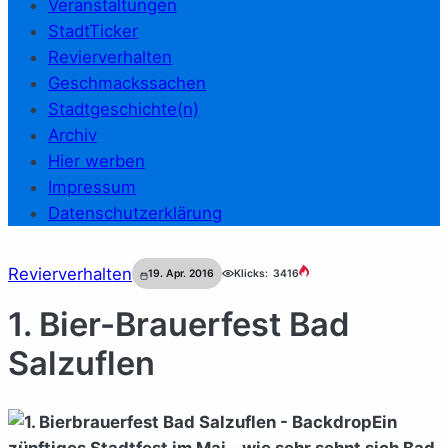
Veranstaltungen
StadtTicker
Revierverhalten
Geschmackssachen
Stadtgeschichte(n)
Archiv
Hier werben
Impressum
Datenschutzerklärung
Revierverhalten
19. Apr. 2016
Klicks:
3416
1. Bier-Brauerfest Bad
Salzuflen
Ein
zünftiges Stadtfest im Mai – wie sehr sehnt sich Bad