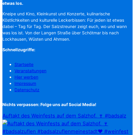
etwas los.
Kneipe und Kino, Kleinkunst und Konzerte, kulinarische
Köstlichkeiten und kulturelle Leckerbissen: Für jeden ist etwas
dabei – Tag für Tag. Der Salzstreuner zeigt euch, wo und wann
was los ist. Von der Langen Straße über Schötmar bis nach
Lockhausen, Wüsten und Ahmsen.
Schnellzugriffe:
Startseite
Veranstaltungen
Hier werben
Impressum
Datenschutz
Nichts verpassen: Folge uns auf Social Media!
Auftakt des Weinfests auf dem Salzhof. 🍷 #badsalz