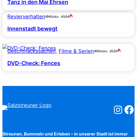
Tanz in den Mai Ehrsen
Revierverhalten
Klicks:
4584
Innenstadt bewegt
Geschmackssachen
, 
Filme & Serien
Klicks:
2025
DVD-Check: Fences
Salzstreuner
Salzst
Streunen, Bummeln und Erleben – in unserer Stadt ist immer