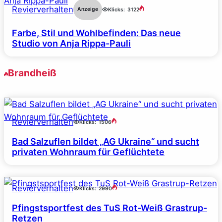
Revierverhalten
Anzeige
Klicks:
3122
Farbe, Stil und Wohlbefinden: Das neue
Studio von Anja Rippa-Pauli
Brandheiß
Revierverhalten
Klicks:
1506
Bad Salzuflen bildet „AG Ukraine“ und sucht
privaten Wohnraum für Geflüchtete
Revierverhalten
Klicks:
2990
Pfingstsportfest des TuS Rot-Weiß Grastrup-
Retzen