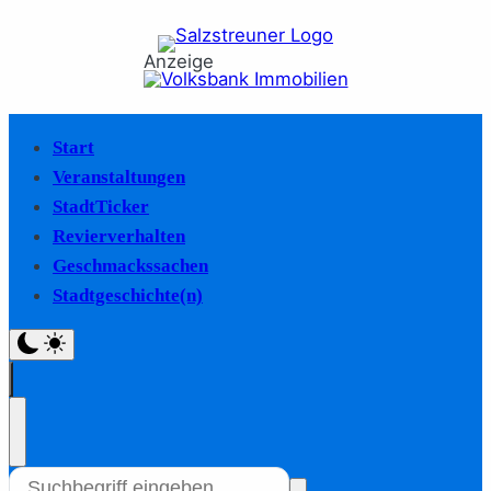
Anzeige
Start
Veranstaltungen
StadtTicker
Revierverhalten
Geschmackssachen
Stadtgeschichte(n)