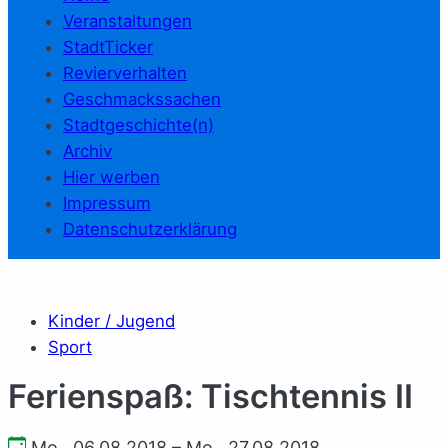
Veranstaltungen
StadtTicker
Revierverhalten
Geschmackssachen
Stadtgeschichte(n)
Archiv
Hier werben
Impressum
Datenschutzerklärung
Kinder / Jugend
Sport
Ferienspaß: Tischtennis II
Mo., 06.08.2018 – Mo., 27.08.2018