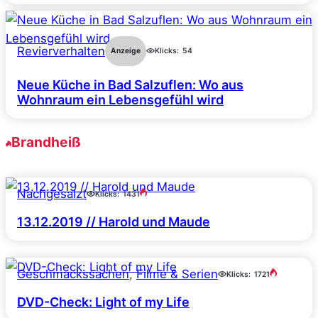
Revierverhalten
Anzeige
Klicks:
54
Neue Küche in Bad Salzuflen: Wo aus
Wohnraum ein Lebensgefühl wird
Brandheiß
Nachgesalzt
Klicks:
1431
13.12.2019 // Harold und Maude
Geschmackssachen
, 
Filme & Serien
Klicks:
1721
DVD-Check: Light of my Life