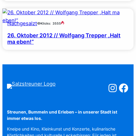
Nachgesalzt
Klicks:
3555
26. Oktober 2012 // Wolfgang Trepper „Halt
ma eben!“
Salzstreuner a
Salzstreu
Streunen, Bummeln und Erleben – in unserer Stadt ist
immer etwas los.
Kneipe und Kino, Kleinkunst und Konzerte, kulinarische
Köstlichkeiten und kulturelle Leckerbissen: Für jeden ist