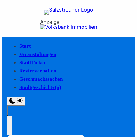
Anzeige
Start
Veranstaltungen
StadtTicker
Revierverhalten
Geschmackssachen
Stadtgeschichte(n)