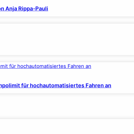
on Anja Rippa-Pauli
polimit für hochautomatisiertes Fahren an