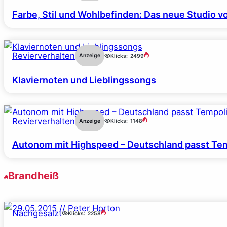
Farbe, Stil und Wohlbefinden: Das neue Studio v
Revierverhalten
Anzeige
Klicks:
2499
Klaviernoten und Lieblingssongs
Revierverhalten
Anzeige
Klicks:
1148
Autonom mit Highspeed – Deutschland passt Tem
Brandheiß
Nachgesalzt
Klicks:
2258