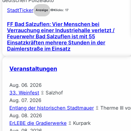
StadtTicker
Anzeige
Klicks:
17
FF Bad Salzuflen: Vier Menschen bei
Verrauchung einer Industriehalle verletzt /
Feuerwehr Bad Salzuflen ist mit 55
Einsatzkräften mehrere Stunden in der
Daimlerstraße im Einsatz
Veranstaltungen
Aug.
06.
2026
33. Weinfest
Salzhof
Aug.
07.
2026
Entlang der historischen Stadtmauer
Therme III v
Aug.
08.
2026
ErLEBE die Gradierwerke
Kurpark
Aug.
08.
2026