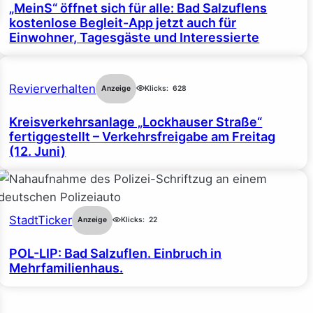
„MeinS“ öffnet sich für alle: Bad Salzuflens
kostenlose Begleit-App jetzt auch für
Einwohner, Tagesgäste und Interessierte
Revierverhalten
Anzeige
Klicks:
628
Kreisverkehrsanlage „Lockhauser Straße“
fertiggestellt – Verkehrsfreigabe am Freitag
(12. Juni)
StadtTicker
Anzeige
Klicks:
22
POL-LIP: Bad Salzuflen. Einbruch in
Mehrfamilienhaus.