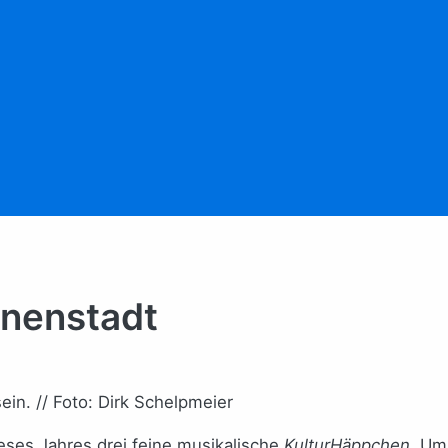
nnenstadt
in. // Foto: Dirk Schelpmeier
eses Jahres drei feine musikalische
KulturHäppchen
. Um