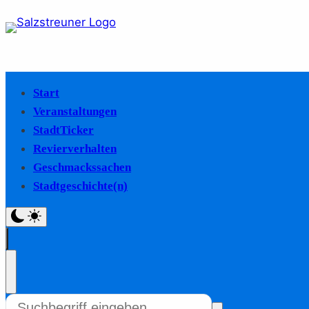
Start
Veranstaltungen
StadtTicker
Revierverhalten
Geschmackssachen
Stadtgeschichte(n)