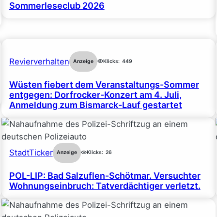
Sommerleseclub 2026
Revierverhalten
Anzeige
Klicks:
449
Wüsten fiebert dem Veranstaltungs-Sommer
entgegen: Dorfrocker-Konzert am 4. Juli,
Anmeldung zum Bismarck-Lauf gestartet
StadtTicker
Anzeige
Klicks:
26
POL-LIP: Bad Salzuflen-Schötmar. Versuchter
Wohnungseinbruch: Tatverdächtiger verletzt.