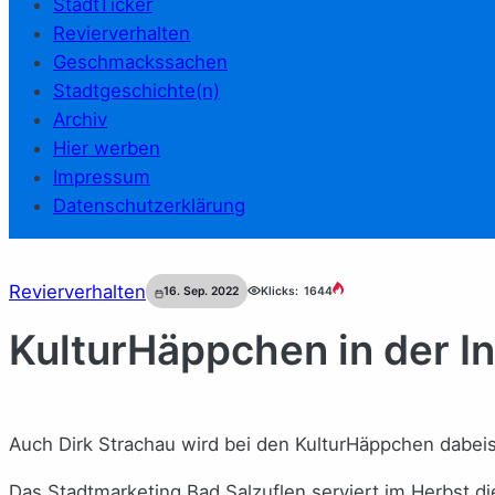
StadtTicker
Revierverhalten
Geschmackssachen
Stadtgeschichte(n)
Archiv
Hier werben
Impressum
Datenschutzerklärung
Revierverhalten
16. Sep. 2022
Klicks:
1644
KulturHäppchen in der I
Auch Dirk Strachau wird bei den KulturHäppchen dabeise
Das Stadtmarketing Bad Salzuflen serviert im Herbst di