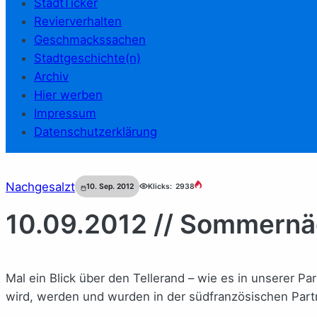
StadtTicker
Revierverhalten
Geschmackssachen
Stadtgeschichte(n)
Archiv
Hier werben
Impressum
Datenschutzerklärung
Nachgesalzt
10. Sep. 2012
Klicks:
2938
10.09.2012 // Sommernäc
Mal ein Blick über den Tellerand – wie es in unserer P
wird, werden und wurden in der südfranzösischen Partn