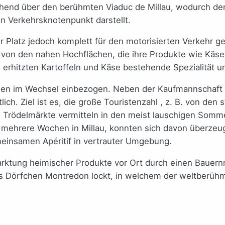
ehend über den berühmten Viaduc de Millau, wodurch der
n Verkehrsknotenpunkt darstellt.
 Platz jedoch komplett für den motorisierten Verkehr ge
 von den nahen Hochflächen, die ihre Produkte wie Käse
s erhitzten Kartoffeln und Käse bestehende Spezialität u
den im Wechsel einbezogen. Neben der Kaufmannschaft z
ich. Ziel ist es, die große Touristenzahl , z. B. von den
 Trödelmärkte vermitteln in den meist lauschigen Somme
a mehrere Wochen in Millau, konnten sich davon überze
einsamen Apéritif in vertrauter Umgebung.
ktung heimischer Produkte vor Ort durch einen Bauernm
s Dörfchen Montredon lockt, in welchem der weltberühm