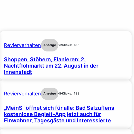
Revierverhalten
Anzeige
Klicks:
185
Shoppen, Stöbern, Flanieren: 2.
Nachtflohmarkt am 22. August in der
Innenstadt
Revierverhalten
Anzeige
Klicks:
183
„MeinS“ öffnet sich für alle: Bad Salzuflens
kostenlose Begleit-App jetzt auch für
Einwohner, Tagesgäste und Interessierte