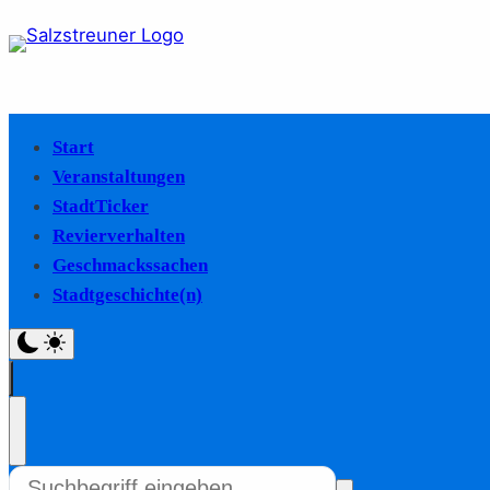
Start
Veranstaltungen
StadtTicker
Revierverhalten
Geschmackssachen
Stadtgeschichte(n)