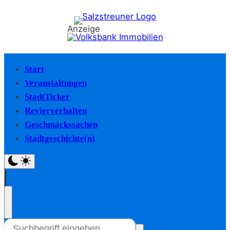
Anzeige
Start
Veranstaltungen
StadtTicker
Revierverhalten
Geschmackssachen
Stadtgeschichte(n)