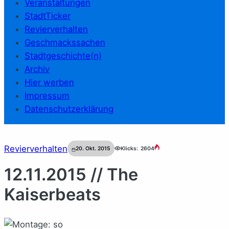
Veranstaltungen
StadtTicker
Revierverhalten
Geschmackssachen
Stadtgeschichte(n)
Archiv
Hier werben
Impressum
Datenschutzerklärung
Revierverhalten
20. Okt. 2015
Klicks:
2604
12.11.2015 // The
Kaiserbeats