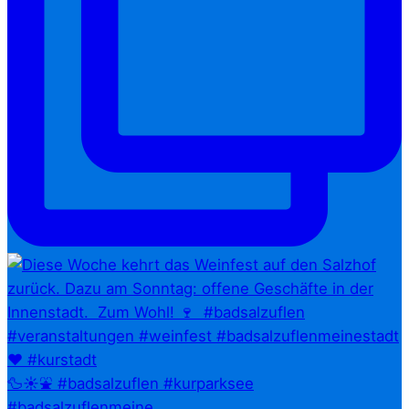
🦆☀️⛲ #badsalzuflen #kurparksee
#badsalzuflenmeine