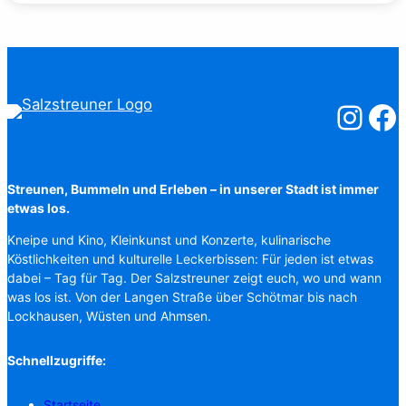
Salzstreuner
Salzst
Streunen, Bummeln und Erleben – in unserer Stadt ist immer
etwas los.
Kneipe und Kino, Kleinkunst und Konzerte, kulinarische
Köstlichkeiten und kulturelle Leckerbissen: Für jeden ist etwas
dabei – Tag für Tag. Der Salzstreuner zeigt euch, wo und wann
was los ist. Von der Langen Straße über Schötmar bis nach
Lockhausen, Wüsten und Ahmsen.
Schnellzugriffe:
Startseite