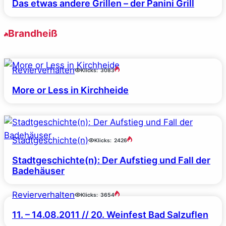
Das etwas andere Grillen – der Panini Grill
Brandheiß
Revierverhalten
Klicks:
3083
More or Less in Kirchheide
Stadtgeschichte(n)
Klicks:
2426
Stadtgeschichte(n): Der Aufstieg und Fall der
Badehäuser
Revierverhalten
Klicks:
3654
11. – 14.08.2011 // 20. Weinfest Bad Salzuflen