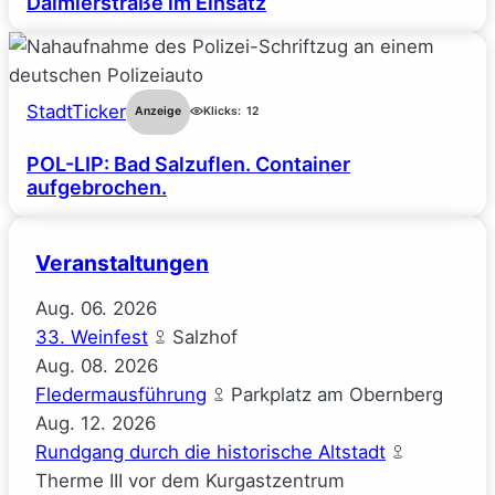
Daimlerstraße im Einsatz
StadtTicker
Anzeige
Klicks:
12
POL-LIP: Bad Salzuflen. Container
aufgebrochen.
Veranstaltungen
Aug.
06.
2026
33. Weinfest
Salzhof
Aug.
08.
2026
Fledermausführung
Parkplatz am Obernberg
Aug.
12.
2026
Rundgang durch die historische Altstadt
Therme III vor dem Kurgastzentrum