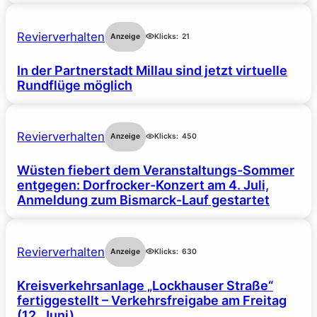
Revierverhalten
Anzeige
Klicks:
21
In der Partnerstadt Millau sind jetzt virtuelle
Rundflüge möglich
Revierverhalten
Anzeige
Klicks:
450
Wüsten fiebert dem Veranstaltungs-Sommer
entgegen: Dorfrocker-Konzert am 4. Juli,
Anmeldung zum Bismarck-Lauf gestartet
Revierverhalten
Anzeige
Klicks:
630
Kreisverkehrsanlage „Lockhauser Straße“
fertiggestellt – Verkehrsfreigabe am Freitag
(12. Juni)