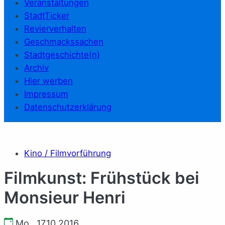
Veranstaltungen
StadtTicker
Revierverhalten
Geschmackssachen
Stadtgeschichte(n)
Archiv
Hier werben
Impressum
Datenschutzerklärung
Kino / Filmvorführung
Filmkunst: Frühstück bei
Monsieur Henri
Mo., 17.10.2016