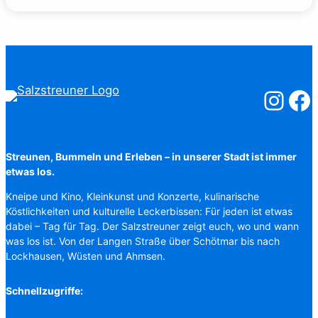
Salzstreuner
Salzst
Streunen, Bummeln und Erleben – in unserer Stadt ist immer
etwas los.
Kneipe und Kino, Kleinkunst und Konzerte, kulinarische
Köstlichkeiten und kulturelle Leckerbissen: Für jeden ist etwas
dabei – Tag für Tag. Der Salzstreuner zeigt euch, wo und wann
was los ist. Von der Langen Straße über Schötmar bis nach
Lockhausen, Wüsten und Ahmsen.
Schnellzugriffe: