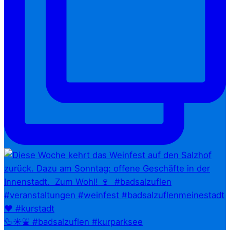
🦆☀️⛲ #badsalzuflen #kurparksee