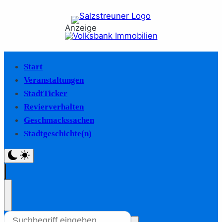
Anzeige
Start
Veranstaltungen
StadtTicker
Revierverhalten
Geschmackssachen
Stadtgeschichte(n)