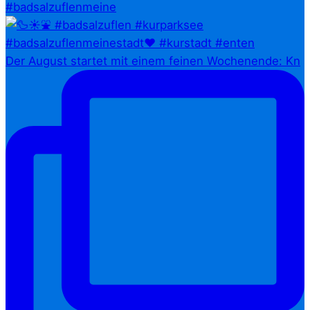
#badsalzuflenmeine
Der August startet mit einem feinen Wochenende: Kn