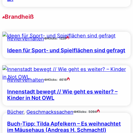
Brandheiß
Revierverhalten
Klicks:
1229
Ideen für Sport- und Spielflächen sind gefragt
Revierverhalten
Klicks:
4616
Innenstadt bewegt // Wie geht es weiter? –
Kinder in Not OWL
Bücher
, 
Geschmackssachen
Klicks:
5094
Buch-Tipp: Tilda Apfelkern – Es weihnachtet
im Mäusehaus (Andreas H. Schmachtl)