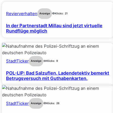
Revierverhalten
Anzeige
Klicks:
21
In der Partnerstadt Millau sind jetzt virtuelle
Rundflüge möglich
StadtTicker
Anzeige
Klicks:
9
POL-LIP: Bad Salzuflen. Ladendetektiv bemerkt
Betrugsversuch mit Guthabenkarten.
StadtTicker
Anzeige
Klicks:
26