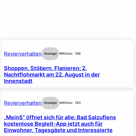
Revierverhalten
Anzeige
Klicks:
186
Shoppen, Stöbern, Flanieren: 2.
Nachtflohmarkt am 22. August in der
Innenstadt
Revierverhalten
Anzeige
Klicks:
183
„MeinS“ öffnet sich für alle: Bad Salzuflens
kostenlose Begleit-App jetzt auch für
Einwohner, Tagesgäste und Interessierte