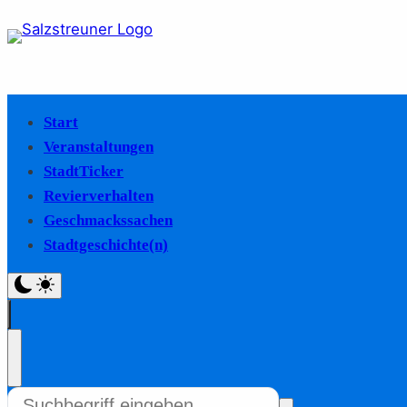
Start
Veranstaltungen
StadtTicker
Revierverhalten
Geschmackssachen
Stadtgeschichte(n)