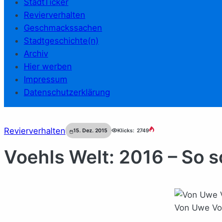
StadtTicker
Revierverhalten
Geschmackssachen
Stadtgeschichte(n)
Archiv
Hier werben
Impressum
Datenschutzerklärung
Revierverhalten
15. Dez. 2015
Klicks:
2749
Voehls Welt: 2016 – So s
Von Uwe Voeh