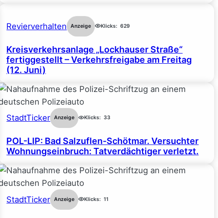
Revierverhalten
Anzeige
Klicks:
629
Kreisverkehrsanlage „Lockhauser Straße“
fertiggestellt – Verkehrsfreigabe am Freitag
(12. Juni)
StadtTicker
Anzeige
Klicks:
33
POL-LIP: Bad Salzuflen-Schötmar. Versuchter
Wohnungseinbruch: Tatverdächtiger verletzt.
StadtTicker
Anzeige
Klicks:
11