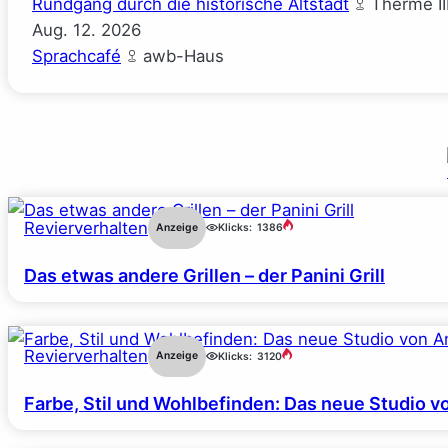
Rundgang durch die historische Altstadt
Therme II
Aug.
12.
2026
Sprachcafé
awb-Haus
Revierverhalten
Anzeige
Klicks:
1386
Das etwas andere Grillen – der Panini Grill
Revierverhalten
Anzeige
Klicks:
3120
Farbe, Stil und Wohlbefinden: Das neue Studio v