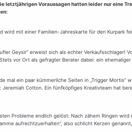
e letztjährigen Voraussagen hatten leider nur eine Tr
gen:
d wird mit einer Familien-Jahreskarte für den Kurpark fei
ler Geysir” erweist sich als echter Verkaufsschlager! V
. Stets vor Ort als gefragter Berater dabei: ein ehemalig
de mal ein paar kümmerliche Seiten in „Trigger Mortis” 
l: Jeremiah Cotton. Ein fünfköpfiges Kreativteam hat ber
chsten Probleme endlich gelöst: Nach zähem Ringen wird 
Flamme aufrechtzuerhalten”, also schlicht Kerzen genann