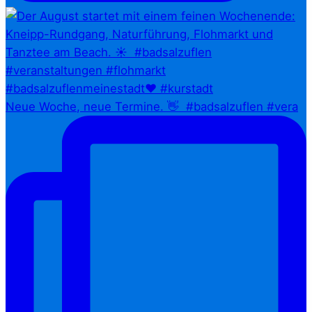
Neue Woche, neue Termine. 👋⁠ ⁠ #badsalzuflen #vera