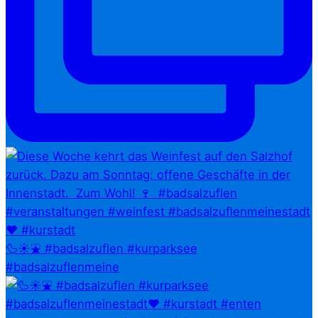
🦆☀️⛲ #badsalzuflen #kurparksee
#badsalzuflenmeine