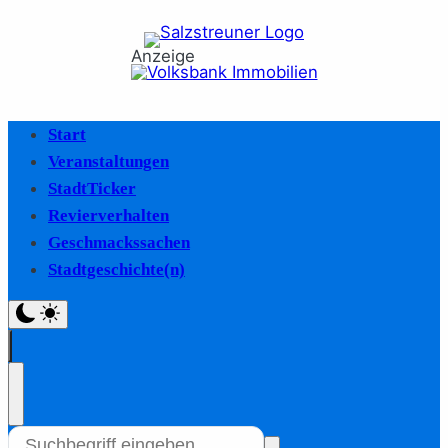
Anzeige
Start
Veranstaltungen
StadtTicker
Revierverhalten
Geschmackssachen
Stadtgeschichte(n)