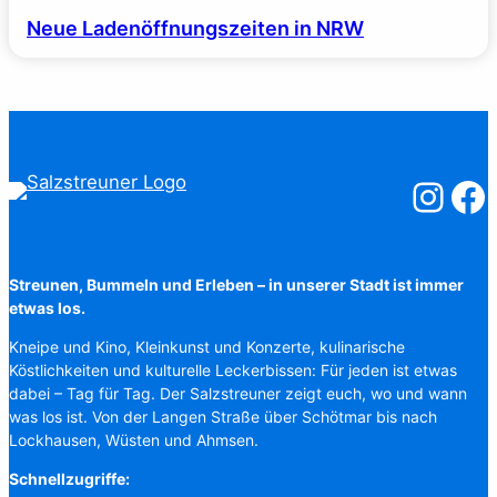
Neue Ladenöffnungszeiten in NRW
Salzstreuner
Salzst
Streunen, Bummeln und Erleben – in unserer Stadt ist immer
etwas los.
Kneipe und Kino, Kleinkunst und Konzerte, kulinarische
Köstlichkeiten und kulturelle Leckerbissen: Für jeden ist etwas
dabei – Tag für Tag. Der Salzstreuner zeigt euch, wo und wann
was los ist. Von der Langen Straße über Schötmar bis nach
Lockhausen, Wüsten und Ahmsen.
Schnellzugriffe: