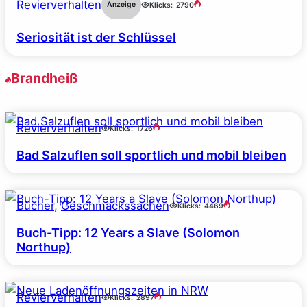
Revierverhalten
Anzeige
Klicks:
2790
Seriosität ist der Schlüssel
Brandheiß
Revierverhalten
Klicks:
1726
Bad Salzuflen soll sportlich und mobil bleiben
Bücher
, 
Geschmackssachen
Klicks:
4469
Buch-Tipp: 12 Years a Slave (Solomon
Northup)
Revierverhalten
Klicks:
2897