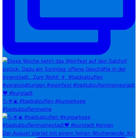
🦆☀️⛲ #badsalzuflen #kurparksee
#badsalzuflenmeine
Der August startet mit einem feinen Wochenende: Kn