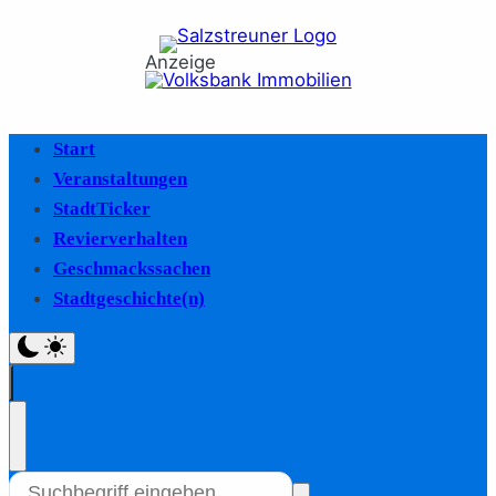
Anzeige
Start
Veranstaltungen
StadtTicker
Revierverhalten
Geschmackssachen
Stadtgeschichte(n)