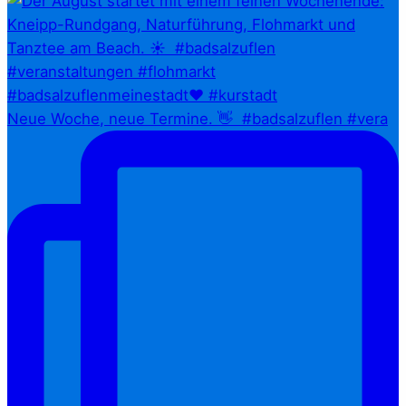
Neue Woche, neue Termine. 👋⁠ ⁠ #badsalzuflen #vera