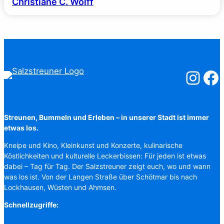
Christiane C. Wolff
Salzstreuner
Salzst
Streunen, Bummeln und Erleben – in unserer Stadt ist immer
etwas los.
Kneipe und Kino, Kleinkunst und Konzerte, kulinarische
Köstlichkeiten und kulturelle Leckerbissen: Für jeden ist etwas
dabei – Tag für Tag. Der Salzstreuner zeigt euch, wo und wann
was los ist. Von der Langen Straße über Schötmar bis nach
Lockhausen, Wüsten und Ahmsen.
Schnellzugriffe: