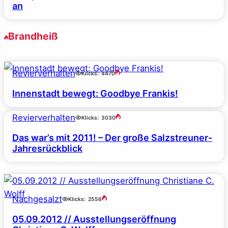
an
Brandheiß
Revierverhalten
Klicks:
4470
Innenstadt bewegt: Goodbye Frankis!
Revierverhalten
Klicks:
3030
Das war’s mit 2011! – Der große Salzstreuner-
Jahresrückblick
Nachgesalzt
Klicks:
2556
05.09.2012 // Ausstellungseröffnung