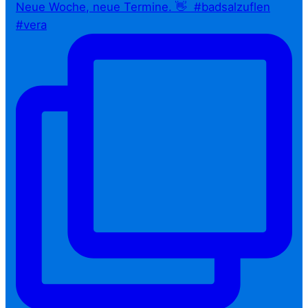
Neue Woche, neue Termine. 👋⁠ ⁠ #badsalzuflen
#vera