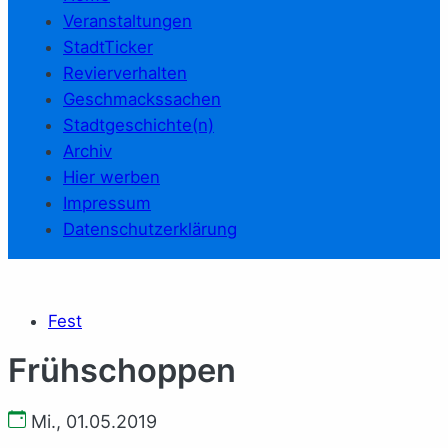
Veranstaltungen
StadtTicker
Revierverhalten
Geschmackssachen
Stadtgeschichte(n)
Archiv
Hier werben
Impressum
Datenschutzerklärung
Fest
Frühschoppen
Mi., 01.05.2019