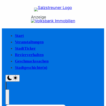
Anzeige
Start
Veranstaltungen
StadtTicker
Revierverhalten
Geschmackssachen
Stadtgeschichte(n)