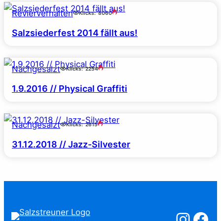
Revierverhalten
Klicks:
8060
Salzsiederfest 2014 fällt aus!
Nachgesalzt
Klicks:
2254
1.9.2016 // Physical Graffiti
Nachgesalzt
Klicks:
2615
31.12.2018 // Jazz-Silvester
Salzstreuner a
Salzstreu