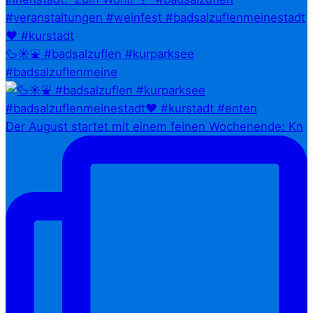
🦆☀️⛲ #badsalzuflen #kurparksee
#badsalzuflenmeine
Der August startet mit einem feinen Wochenende: Kn