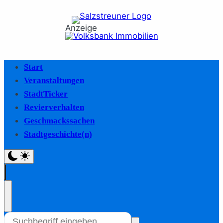
Anzeige
Start
Veranstaltungen
StadtTicker
Revierverhalten
Geschmackssachen
Stadtgeschichte(n)