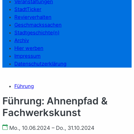
Veranstaltungen
StadtTicker
Revierverhalten
Geschmackssachen
Stadtgeschichte(n)
Archiv
Hier werben
Impressum
Datenschutzerklärung
Führung
Führung: Ahnenpfad &
Fachwerkskunst
Mo., 10.06.2024 – Do., 31.10.2024