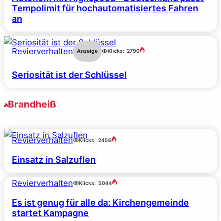
Tempolimit für hochautomatisiertes Fahren
an
Revierverhalten
Anzeige
Klicks:
2790
Seriosität ist der Schlüssel
Brandheiß
Revierverhalten
Klicks:
2456
Einsatz in Salzuflen
Revierverhalten
Klicks:
5044
Es ist genug für alle da: Kirchengemeinde
startet Kampagne