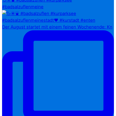
🦆☀️⛲ #badsalzuflen #kurparksee
#badsalzuflenmeine
Der August startet mit einem feinen Wochenende: Kn