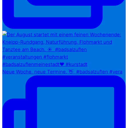
Neue Woche, neue Termine. 👋⁠ ⁠ #badsalzuflen #vera