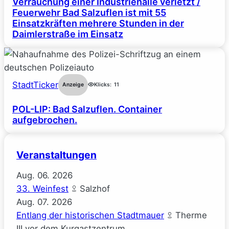
Verrauchung einer Industriehalle verletzt /
Feuerwehr Bad Salzuflen ist mit 55
Einsatzkräften mehrere Stunden in der
Daimlerstraße im Einsatz
StadtTicker
Anzeige
Klicks:
11
POL-LIP: Bad Salzuflen. Container
aufgebrochen.
Veranstaltungen
Aug.
06.
2026
33. Weinfest
Salzhof
Aug.
07.
2026
Entlang der historischen Stadtmauer
Therme
III vor dem Kurgastzentrum