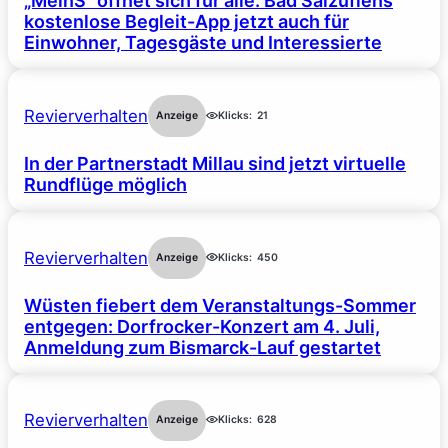
„MeinS“ öffnet sich für alle: Bad Salzuflens
kostenlose Begleit-App jetzt auch für
Einwohner, Tagesgäste und Interessierte
Revierverhalten
Anzeige
Klicks:
21
In der Partnerstadt Millau sind jetzt virtuelle
Rundflüge möglich
Revierverhalten
Anzeige
Klicks:
450
Wüsten fiebert dem Veranstaltungs-Sommer
entgegen: Dorfrocker-Konzert am 4. Juli,
Anmeldung zum Bismarck-Lauf gestartet
Revierverhalten
Anzeige
Klicks:
628