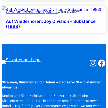
Geschmackssachen
, 
Musik
Klicks:
2302
Auf Wiederhören: Joy Division – Substance
(1988)
Salzstreuner
Salzst
Streunen, Bummeln und Erleben – in unserer Stadt ist immer
etwas los.
Kneipe und Kino, Kleinkunst und Konzerte, kulinarische
Köstlichkeiten und kulturelle Leckerbissen: Für jeden ist etwas
dabei – Tag für Tag. Der Salzstreuner zeigt euch, wo und wann