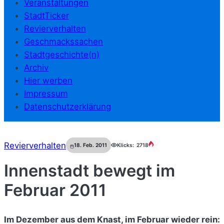
Veranstaltungen
StadtTicker
Revierverhalten
Geschmackssachen
Stadtgeschichte(n)
Archiv
Hier werben
Impressum
Datenschutzerklärung
Revierverhalten
18. Feb. 2011
Klicks:
2718
Innenstadt bewegt im
Februar 2011
Im Dezember aus dem Knast, im Februar wieder rein: