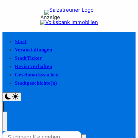
Anzeige
Start
Veranstaltungen
StadtTicker
Revierverhalten
Geschmackssachen
Stadtgeschichte(n)