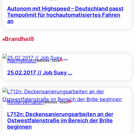
Autonom mit Highspeed – Deutschland passt
Tempolimit für hochautomatisiertes Fahren
an
Brandheiß
Nachgesalzt
Klicks:
2524
25.02.2017 // Job Suey …
Revierverhalten
Klicks:
4080
L712n: Deckensanierungsarbeiten an der
Ostwestfalenstraße im Bereich der Brille
beginnen