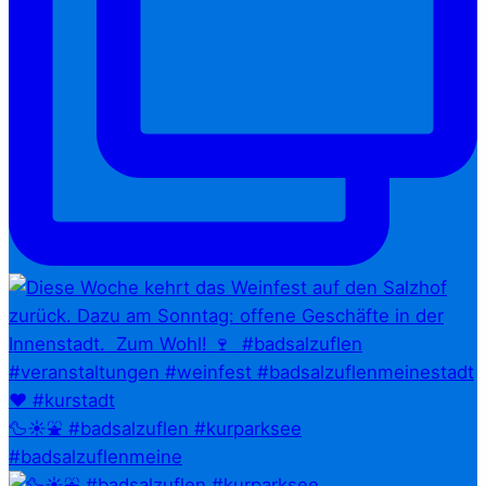
🦆☀️⛲ #badsalzuflen #kurparksee
#badsalzuflenmeine