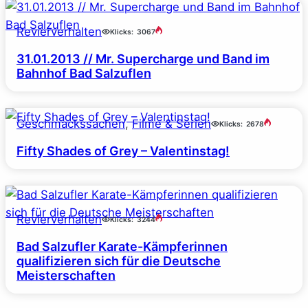
Revierverhalten
Klicks:
3067
31.01.2013 // Mr. Supercharge und Band im
Bahnhof Bad Salzuflen
Geschmackssachen
, 
Filme & Serien
Klicks:
2678
Fifty Shades of Grey – Valentinstag!
Revierverhalten
Klicks:
3244
Bad Salzufler Karate-Kämpferinnen
qualifizieren sich für die Deutsche
Meisterschaften