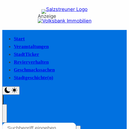
Anzeige
Start
Veranstaltungen
StadtTicker
Revierverhalten
Geschmackssachen
Stadtgeschichte(n)