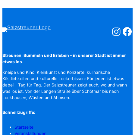
Salzstreuner
Salzst
Streunen, Bummeln und Erleben – in unserer Stadt ist immer
etwas los.
Kneipe und Kino, Kleinkunst und Konzerte, kulinarische
Köstlichkeiten und kulturelle Leckerbissen: Für jeden ist etwas
dabei – Tag für Tag. Der Salzstreuner zeigt euch, wo und wann
was los ist. Von der Langen Straße über Schötmar bis nach
Lockhausen, Wüsten und Ahmsen.
Schnellzugriffe:
Startseite
Veranstaltungen