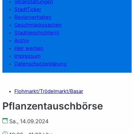
Veranstaltungen
StadtTicker
Revierverhalten
Geschmackssachen
Stadtgeschichte(n)
Archiv
Hier werben
Impressum
Datenschutzerklärung
Flohmarkt/Trödelmarkt/Basar
Pflanzentauschbörse
Sa., 14.09.2024