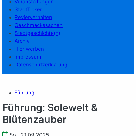
Veranstaltungen
StadtTicker
Revierverhalten
Geschmackssachen
Stadtgeschichte(n)
Archiv
Hier werben
Impressum
Datenschutzerklärung
Führung
Führung: Solewelt &
Blütenzauber
So., 21.09.2025