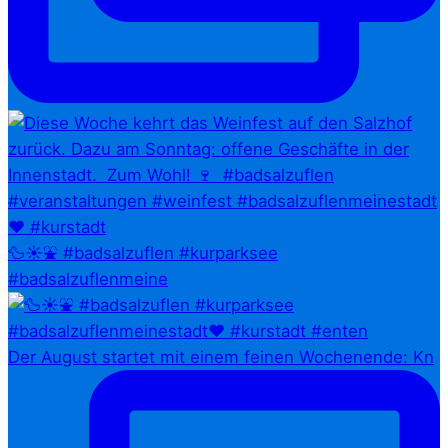
🦆☀️⛲ #badsalzuflen #kurparksee
#badsalzuflenmeine
Der August startet mit einem feinen Wochenende: Kn