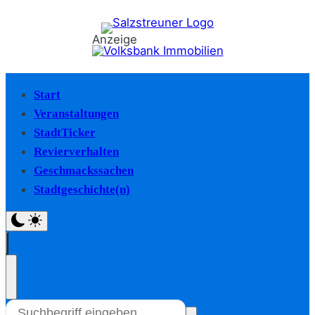
Anzeige
Start
Veranstaltungen
StadtTicker
Revierverhalten
Geschmackssachen
Stadtgeschichte(n)