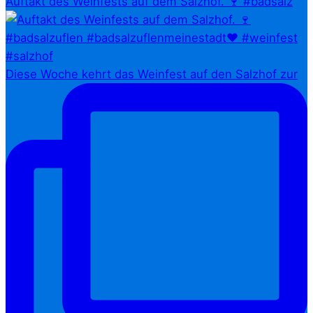
Auftakt des Weinfests auf dem Salzhof. 🍷 #badsalz
Diese Woche kehrt das Weinfest auf den Salzhof zur