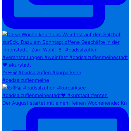
🦆☀️⛲ #badsalzuflen #kurparksee
#badsalzuflenmeine
Der August startet mit einem feinen Wochenende: Kn