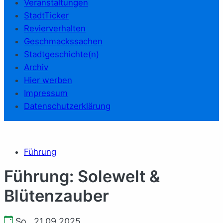
Veranstaltungen
StadtTicker
Revierverhalten
Geschmackssachen
Stadtgeschichte(n)
Archiv
Hier werben
Impressum
Datenschutzerklärung
Führung
Führung: Solewelt &
Blütenzauber
So., 21.09.2025