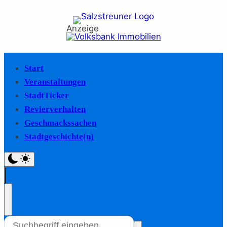
Anzeige
Start
Veranstaltungen
StadtTicker
Revierverhalten
Geschmackssachen
Stadtgeschichte(n)