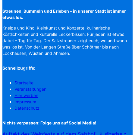
Streunen, Bummeln und Erleben – in unserer Stadt ist immer
etwas los.
Kneipe und Kino, Kleinkunst und Konzerte, kulinarische
Köstlichkeiten und kulturelle Leckerbissen: Für jeden ist etwas
dabei – Tag für Tag. Der Salzstreuner zeigt euch, wo und wann
was los ist. Von der Langen Straße über Schötmar bis nach
Lockhausen, Wüsten und Ahmsen.
Schnellzugriffe:
Startseite
Veranstaltungen
Hier werben
Impressum
Datenschutz
Nichts verpassen: Folge uns auf Social Media!
Auftakt des Weinfests auf dem Salzhof. 🍷 #badsalz