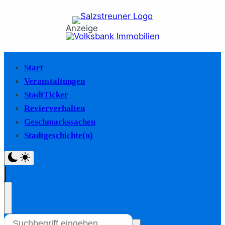
Anzeige
Start
Veranstaltungen
StadtTicker
Revierverhalten
Geschmackssachen
Stadtgeschichte(n)