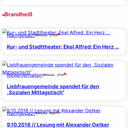
Brandheiß
Nachgesalzt
Klicks:
2733
Kur- und Stadttheater: Ekel Alfred: Ein Herz …
Revierverhalten
Klicks:
2721
Liebfrauengemeinde spendet für den
„Sozialen Mittagstisch“
Nachgesalzt
Klicks:
1887
9.10.2018 // Lesung mit Alexander Oetker