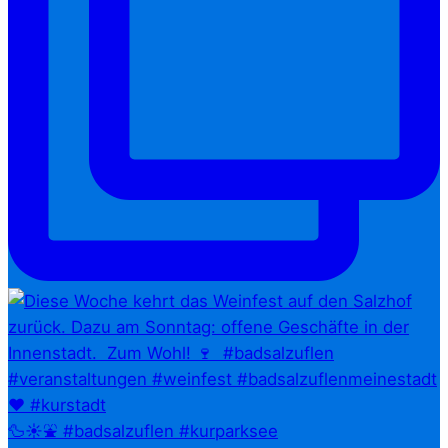
🦆☀️⛲ #badsalzuflen #kurparksee