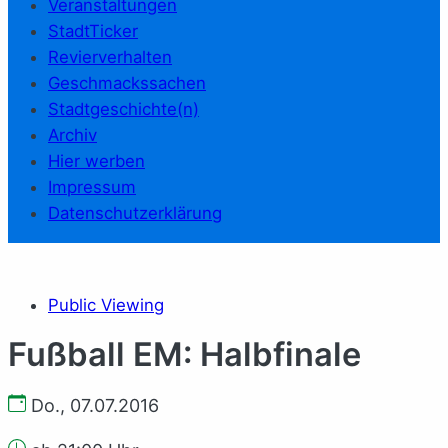
Veranstaltungen
StadtTicker
Revierverhalten
Geschmackssachen
Stadtgeschichte(n)
Archiv
Hier werben
Impressum
Datenschutzerklärung
Public Viewing
Fußball EM: Halbfinale
Do., 07.07.2016