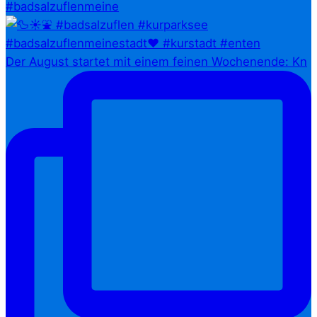
#badsalzuflenmeine
Der August startet mit einem feinen Wochenende: Kn