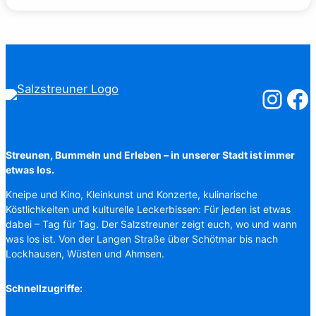
Salzstreuner
Salzst
Streunen, Bummeln und Erleben – in unserer Stadt ist immer
etwas los.
Kneipe und Kino, Kleinkunst und Konzerte, kulinarische
Köstlichkeiten und kulturelle Leckerbissen: Für jeden ist etwas
dabei – Tag für Tag. Der Salzstreuner zeigt euch, wo und wann
was los ist. Von der Langen Straße über Schötmar bis nach
Lockhausen, Wüsten und Ahmsen.
Schnellzugriffe: