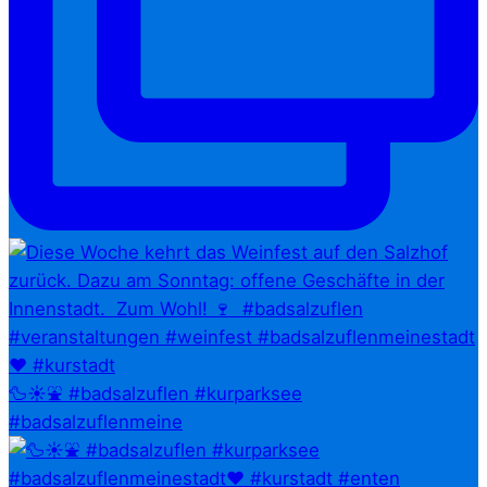
🦆☀️⛲ #badsalzuflen #kurparksee
#badsalzuflenmeine