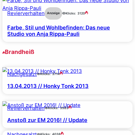
Revierverhalten
Anzeige
Klicks:
3120
Farbe, Stil und Wohlbefinden: Das neue
Studio von Anja Rippa-Pauli
Brandheiß
Nachgesalzt
Klicks:
3714
13.04.2013 // Honky Tonk 2013
Revierverhalten
Klicks:
3583
Anstoß zur EM 2016! // Update
Nachgesalzt
Klicks:
4038