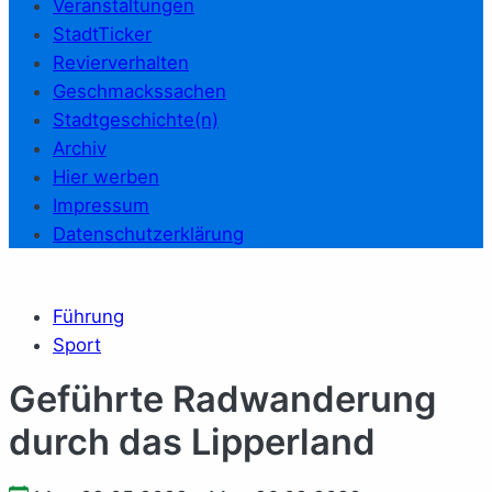
Veranstaltungen
StadtTicker
Revierverhalten
Geschmackssachen
Stadtgeschichte(n)
Archiv
Hier werben
Impressum
Datenschutzerklärung
Führung
Sport
Geführte Radwanderung
durch das Lipperland