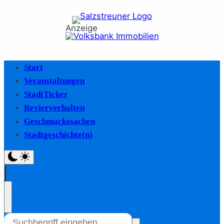
Anzeige
Start
Veranstaltungen
StadtTicker
Revierverhalten
Geschmackssachen
Stadtgeschichte(n)