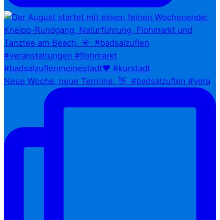
Neue Woche, neue Termine. 👋⁠ ⁠ #badsalzuflen #vera