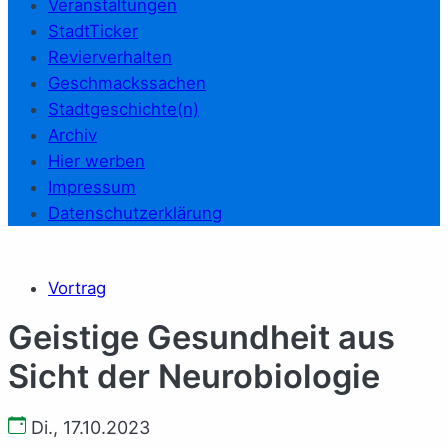
Veranstaltungen
StadtTicker
Revierverhalten
Geschmackssachen
Stadtgeschichte(n)
Archiv
Hier werben
Impressum
Datenschutzerklärung
Vortrag
Geistige Gesundheit aus
Sicht der Neurobiologie
Di., 17.10.2023