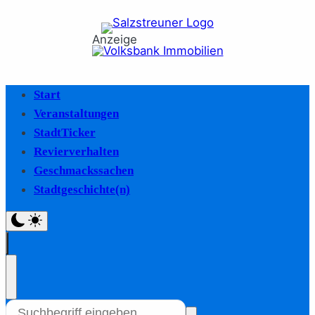
Anzeige
Start
Veranstaltungen
StadtTicker
Revierverhalten
Geschmackssachen
Stadtgeschichte(n)