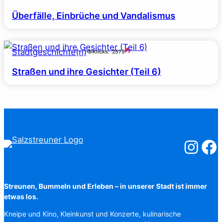
Überfälle, Einbrüche und Vandalismus
Stadtgeschichte(n)
Klicks:
2575
Straßen und ihre Gesichter (Teil 6)
Salzstreuner
Salzst
Streunen, Bummeln und Erleben – in unserer Stadt ist immer
etwas los.
Kneipe und Kino, Kleinkunst und Konzerte, kulinarische