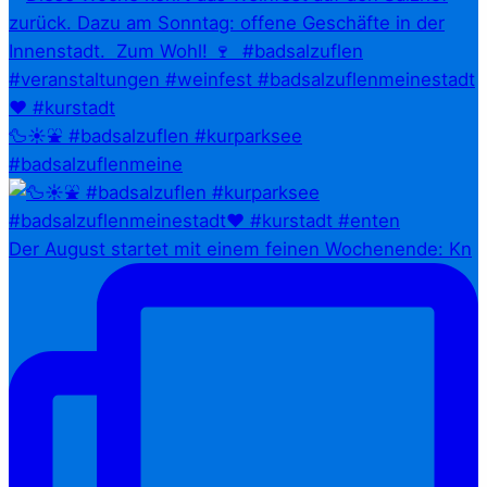
🦆☀️⛲ #badsalzuflen #kurparksee
#badsalzuflenmeine
Der August startet mit einem feinen Wochenende: Kn