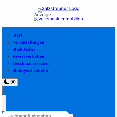
Anzeige
Start
Veranstaltungen
StadtTicker
Revierverhalten
Geschmackssachen
Stadtgeschichte(n)