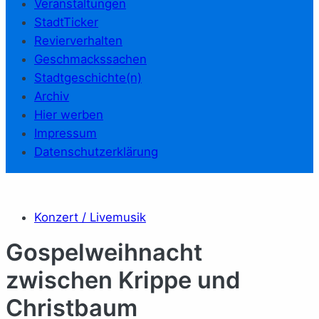
Veranstaltungen
StadtTicker
Revierverhalten
Geschmackssachen
Stadtgeschichte(n)
Archiv
Hier werben
Impressum
Datenschutzerklärung
Konzert / Livemusik
Gospelweihnacht
zwischen Krippe und
Christbaum