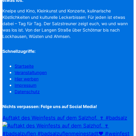
etwas los.
Kneipe und Kino, Kleinkunst und Konzerte, kulinarische
Köstlichkeiten und kulturelle Leckerbissen: Für jeden ist etwas
dabei – Tag für Tag. Der Salzstreuner zeigt euch, wo und wann
was los ist. Von der Langen Straße über Schötmar bis nach
Lockhausen, Wüsten und Ahmsen.
Schnellzugriffe:
Startseite
Veranstaltungen
Hier werben
Impressum
Datenschutz
Nichts verpassen: Folge uns auf Social Media!
Auftakt des Weinfests auf dem Salzhof. 🍷 #badsalz