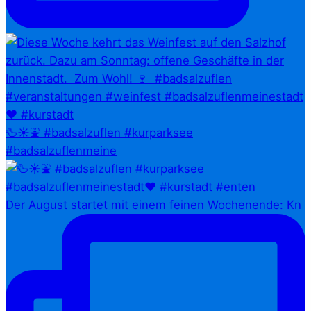
🦆☀️⛲ #badsalzuflen #kurparksee
#badsalzuflenmeine
Der August startet mit einem feinen Wochenende: Kn