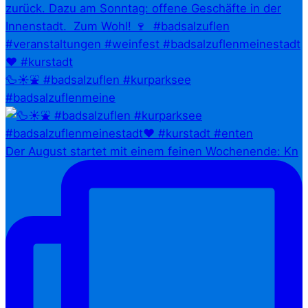
🦆☀️⛲ #badsalzuflen #kurparksee
#badsalzuflenmeine
Der August startet mit einem feinen Wochenende: Kn