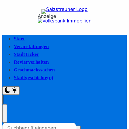
Anzeige
Start
Veranstaltungen
StadtTicker
Revierverhalten
Geschmackssachen
Stadtgeschichte(n)