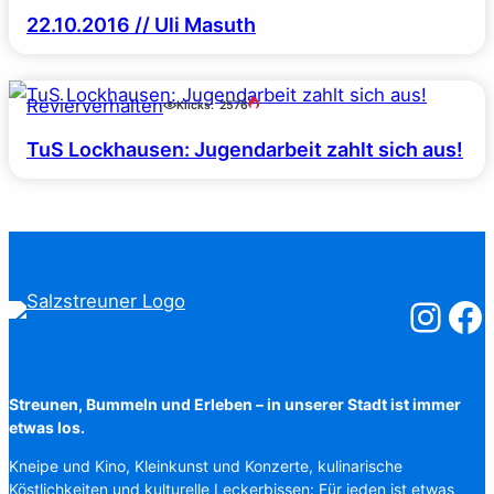
22.10.2016 // Uli Masuth
Revierverhalten
Klicks:
2576
TuS Lockhausen: Jugendarbeit zahlt sich aus!
Salzstreuner
Salzst
Streunen, Bummeln und Erleben – in unserer Stadt ist immer
etwas los.
Kneipe und Kino, Kleinkunst und Konzerte, kulinarische
Köstlichkeiten und kulturelle Leckerbissen: Für jeden ist etwas