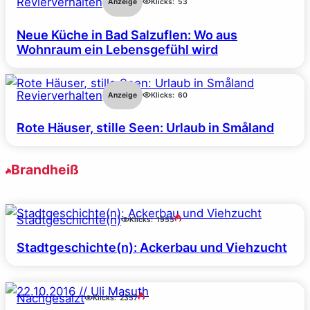
Revierverhalten
Anzeige
Klicks:
53
Neue Küche in Bad Salzuflen: Wo aus
Wohnraum ein Lebensgefühl wird
Revierverhalten
Anzeige
Klicks:
60
Rote Häuser, stille Seen: Urlaub in Småland
Brandheiß
Stadtgeschichte(n)
Klicks:
1955
Stadtgeschichte(n): Ackerbau und Viehzucht
Nachgesalzt
Klicks:
2357