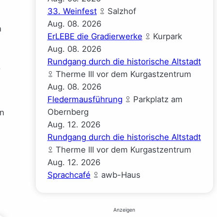
33. Weinfest
Salzhof
h
Aug.
08.
2026
n
ErLEBE die Gradierwerke
Kurpark
Aug.
08.
2026
Rundgang durch die historische Altstadt
.
Therme III vor dem Kurgastzentrum
Aug.
08.
2026
Fledermausführung
Parkplatz am
s
Obernberg
en
Aug.
12.
2026
Rundgang durch die historische Altstadt
Therme III vor dem Kurgastzentrum
Aug.
12.
2026
Sprachcafé
awb-Haus
Anzeigen