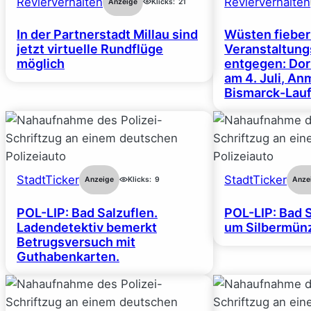
Revierverhalten
Revierverhalten
Anzeige
Klicks:
21
In der Partnerstadt Millau sind
Wüsten fiebe
jetzt virtuelle Rundflüge
Veranstaltun
möglich
entgegen: Dor
am 4. Juli, A
Bismarck-Lauf
StadtTicker
StadtTicker
Anzeige
Klicks:
9
Anze
POL-LIP: Bad Salzuflen.
POL-LIP: Bad S
Ladendetektiv bemerkt
um Silbermünz
Betrugsversuch mit
Guthabenkarten.