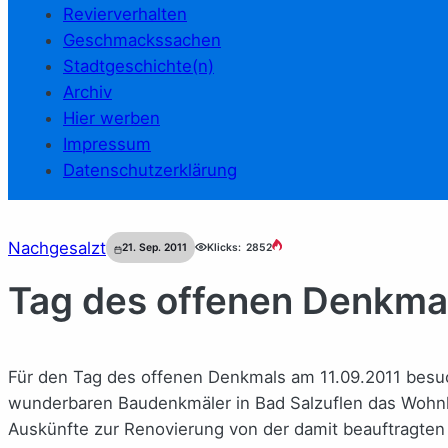
Revierverhalten
Geschmackssachen
Stadtgeschichte(n)
Archiv
Hier werben
Impressum
Datenschutzerklärung
Nachgesalzt
21. Sep. 2011
Klicks:
2852
Tag des offenen Denkma
Für den Tag des offenen Denkmals am 11.09.2011 besuch
wunderbaren Baudenkmäler in Bad Salzuflen das Wohn
Auskünfte zur Renovierung von der damit beauftragten