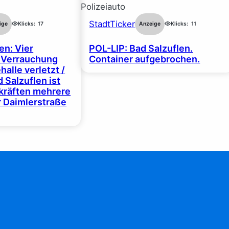
StadtTicker
ige
Klicks:
17
Anzeige
Klicks:
11
en: Vier
POL-LIP: Bad Salzuflen.
 Verrauchung
Container aufgebrochen.
halle verletzt /
 Salzuflen ist
zkräften mehrere
r Daimlerstraße