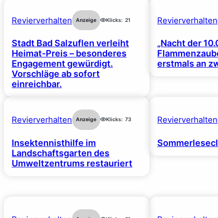
Revierverhalten
Revierverhalten
Anzeige
Klicks:
21
Stadt Bad Salzuflen verleiht
„Nacht der 10.
Heimat-Preis – besonderes
Flammenzaube
Engagement gewürdigt.
erstmals an z
Vorschläge ab sofort
einreichbar.
Revierverhalten
Revierverhalten
Anzeige
Klicks:
73
Insektennisthilfe im
Sommerlesecl
Landschaftsgarten des
Umweltzentrums restauriert