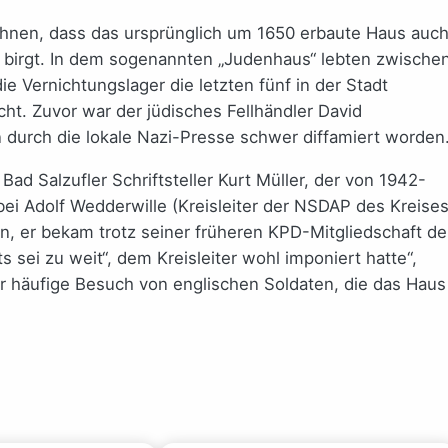
rahnen, dass das ursprünglich um 1650 erbaute Haus auc
te birgt. In dem sogenannten „Judenhaus“ lebten zwische
e Vernichtungslager die letzten fünf in der Stadt
. Zuvor war der jüdisches Fellhändler David
 durch die lokale Nazi-Presse schwer diffamiert worden
 Bad Salzufler Schriftsteller Kurt Müller, der von 1942-
bei Adolf Wedderwille (Kreisleiter der NSDAP des Kreise
er bekam trotz seiner früheren KPD-Mitgliedschaft d
 sei zu weit“, dem Kreisleiter wohl imponiert hatte“,
er häufige Besuch von englischen Soldaten, die das Haus