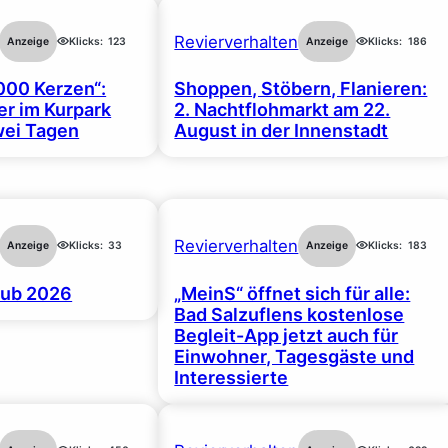
Revierverhalten
Anzeige
Klicks:
123
Anzeige
Klicks:
186
000 Kerzen“:
Shoppen, Stöbern, Flanieren:
r im Kurpark
2. Nachtflohmarkt am 22.
wei Tagen
August in der Innenstadt
Revierverhalten
Anzeige
Klicks:
33
Anzeige
Klicks:
183
ub 2026
„MeinS“ öffnet sich für alle:
Bad Salzuflens kostenlose
Begleit-App jetzt auch für
Einwohner, Tagesgäste und
Interessierte