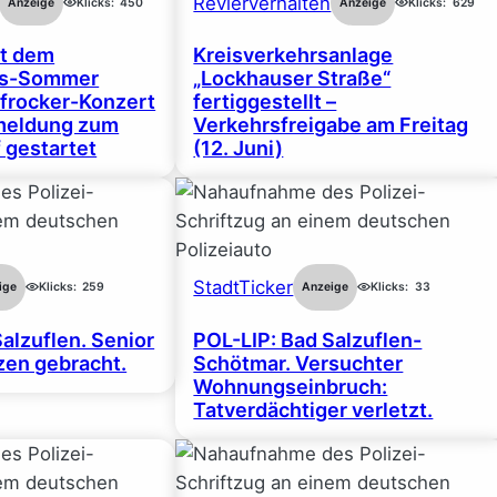
Revierverhalten
Anzeige
Klicks:
450
Anzeige
Klicks:
629
rt dem
Kreisverkehrsanlage
gs-Sommer
„Lockhauser Straße“
frocker-Konzert
fertiggestellt –
nmeldung zum
Verkehrsfreigabe am Freitag
 gestartet
(12. Juni)
StadtTicker
ige
Klicks:
259
Anzeige
Klicks:
33
alzuflen. Senior
POL-LIP: Bad Salzuflen-
en gebracht.
Schötmar. Versuchter
Wohnungseinbruch:
Tatverdächtiger verletzt.