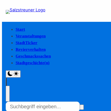
Start
Veranstaltungen
StadtTicker
Revierverhalten
Geschmackssachen
Stadtgeschichte(n)