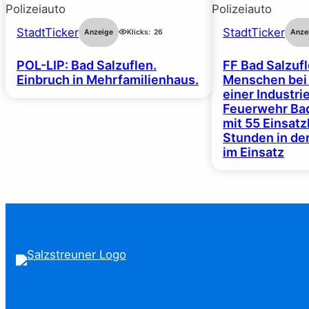
StadtTicker
StadtTicker
Anzeige
Klicks:
26
Anze
POL-LIP: Bad Salzuflen.
FF Bad Salzufl
Einbruch in Mehrfamilienhaus.
Menschen bei
einer Industrie
Feuerwehr Bad
mit 55 Einsat
Stunden in de
im Einsatz