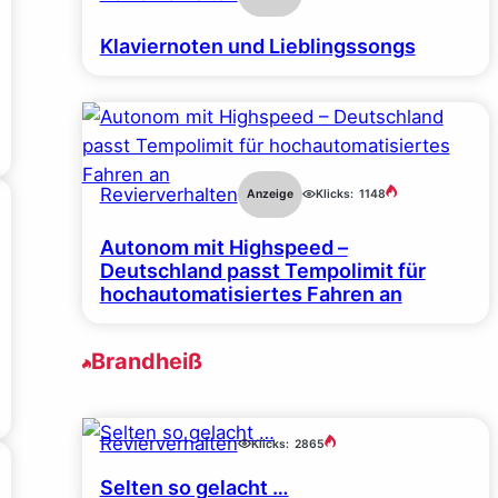
Klaviernoten und Lieblingssongs
Revierverhalten
Anzeige
Klicks:
1148
Autonom mit Highspeed –
Deutschland passt Tempolimit für
hochautomatisiertes Fahren an
Brandheiß
Revierverhalten
Klicks:
2865
Selten so gelacht …