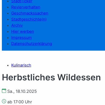
StadtTicker
Revierverhalten
Geschmackssachen
Stadtgeschichte(n)
Archiv
Hier werben
Impressum
Datenschutzerklärung
Kulinarisch
Herbstliches Wildessen
Sa., 18.10.2025
ab 17:00 Uhr