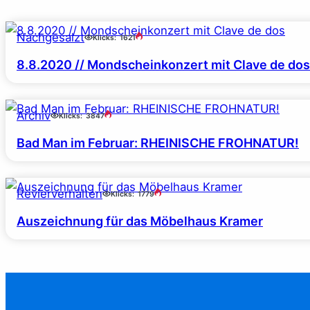
Nachgesalzt
Klicks:
1621
8.8.2020 // Mondscheinkonzert mit Clave de dos
Archiv
Klicks:
3847
Bad Man im Februar: RHEINISCHE FROHNATUR!
Revierverhalten
Klicks:
1779
Auszeichnung für das Möbelhaus Kramer