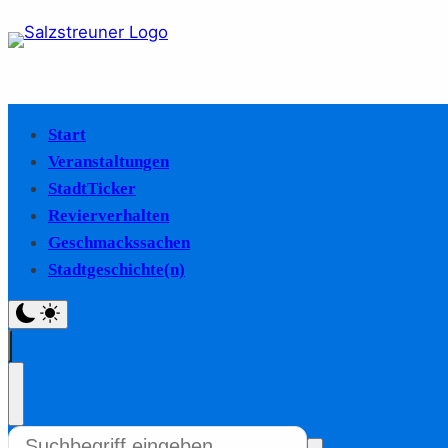
Start
Veranstaltungen
StadtTicker
Revierverhalten
Geschmackssachen
Stadtgeschichte(n)