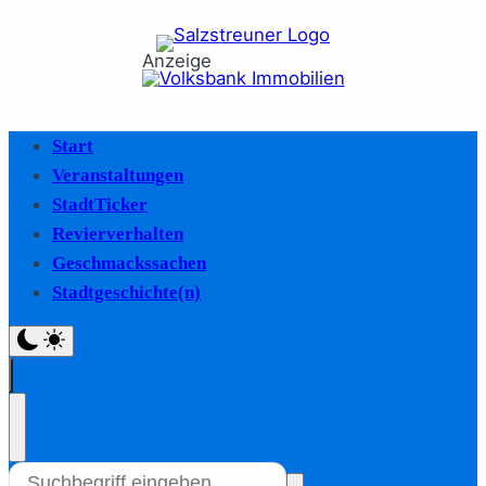
Anzeige
Start
Veranstaltungen
StadtTicker
Revierverhalten
Geschmackssachen
Stadtgeschichte(n)