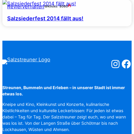
Revierverhalten
Klicks:
8060
Salzsiederfest 2014 fällt aus!
Salzstreuner
Salzst
Streunen, Bummeln und Erleben – in unserer Stadt ist immer
etwas los.
Kneipe und Kino, Kleinkunst und Konzerte, kulinarische
Köstlichkeiten und kulturelle Leckerbissen: Für jeden ist etwas
dabei – Tag für Tag. Der Salzstreuner zeigt euch, wo und wann
was los ist. Von der Langen Straße über Schötmar bis nach
Lockhausen, Wüsten und Ahmsen.