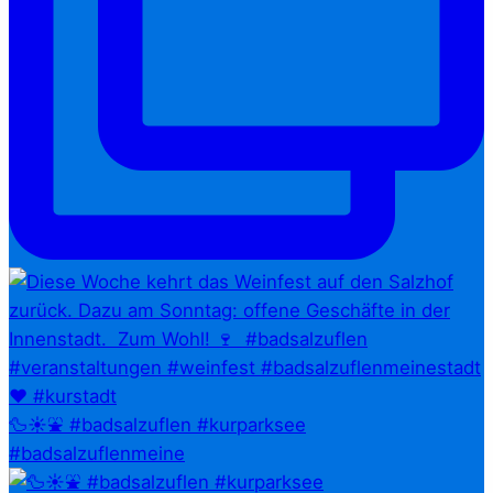
🦆☀️⛲ #badsalzuflen #kurparksee
#badsalzuflenmeine