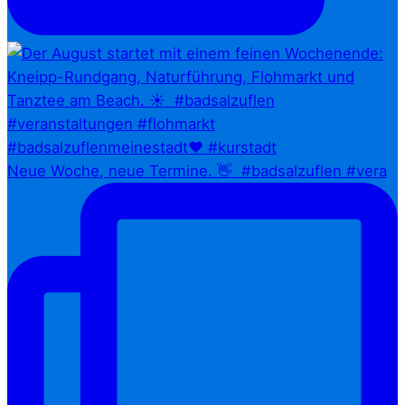
Neue Woche, neue Termine. 👋⁠ ⁠ #badsalzuflen #vera