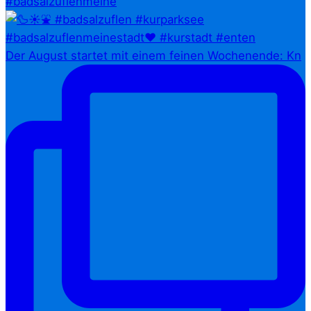
#badsalzuflenmeine
Der August startet mit einem feinen Wochenende: Kn