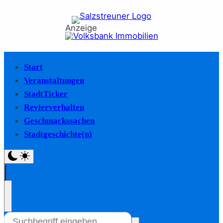
Anzeige
Start
Veranstaltungen
StadtTicker
Revierverhalten
Geschmackssachen
Stadtgeschichte(n)