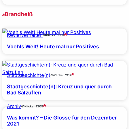
Brandheiß
Revierverhalten
Klicks:
1331
Voehls Welt! Heute mal nur Positives
Stadtgeschichte(n)
Klicks:
2117
Stadtgeschichte(n): Kreuz und quer durch
Bad Salzuflen
Archiv
Klicks:
1309
Was kommt? – Die Glosse für den Dezember
2021