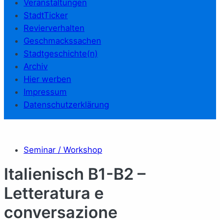
Veranstaltungen
StadtTicker
Revierverhalten
Geschmackssachen
Stadtgeschichte(n)
Archiv
Hier werben
Impressum
Datenschutzerklärung
Seminar / Workshop
Italienisch B1-B2 –
Letteratura e
conversazione