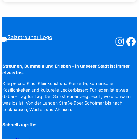
Salzstreuner
Salzst
Streunen, Bummeln und Erleben – in unserer Stadt ist immer
etwas los.
Kneipe und Kino, Kleinkunst und Konzerte, kulinarische
Köstlichkeiten und kulturelle Leckerbissen: Für jeden ist etwas
dabei – Tag für Tag. Der Salzstreuner zeigt euch, wo und wann
was los ist. Von der Langen Straße über Schötmar bis nach
Lockhausen, Wüsten und Ahmsen.
Schnellzugriffe: