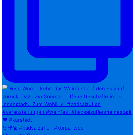
🦆☀️⛲ #badsalzuflen #kurparksee