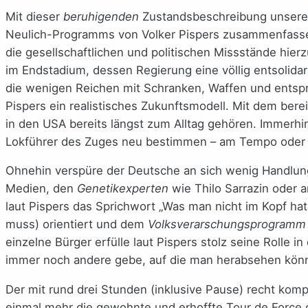
Mit dieser
beruhigenden
Zustandsbeschreibung unseres 
Neulich-Programms von Volker Pispers zusammenfassen
die gesellschaftlichen und politischen Missstände hie
im Endstadium, dessen Regierung eine völlig entsolidar
die wenigen Reichen mit Schranken, Waffen und entsp
Pispers ein realistisches Zukunftsmodell. Mit dem bere
in den USA bereits längst zum Alltag gehören. Immerhin,
Lokführer des Zuges neu bestimmen – am Tempo oder a
Ohnehin verspüre der Deutsche an sich wenig Handlung
Medien, den
Genetikexperten
wie Thilo Sarrazin oder 
laut Pispers das Sprichwort „Was man nicht im Kopf h
muss) orientiert und dem
Volksverarschungsprogramm
einzelne Bürger erfülle laut Pispers stolz seine Rolle
immer noch andere gebe, auf die man herabsehen kön
Der mit rund drei Stunden (inklusive Pause) recht kom
einmal mehr die gewohnte und erhoffte Tour de Force du