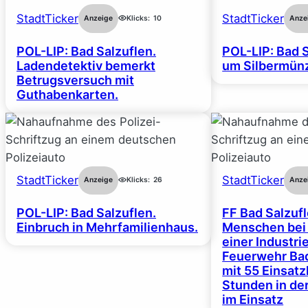
StadtTicker
StadtTicker
Anzeige
Klicks:
10
Anze
POL-LIP: Bad Salzuflen.
POL-LIP: Bad S
Ladendetektiv bemerkt
um Silbermünz
Betrugsversuch mit
Guthabenkarten.
StadtTicker
StadtTicker
Anzeige
Klicks:
26
Anze
POL-LIP: Bad Salzuflen.
FF Bad Salzufl
Einbruch in Mehrfamilienhaus.
Menschen bei
einer Industrie
Feuerwehr Bad
mit 55 Einsat
Stunden in de
im Einsatz