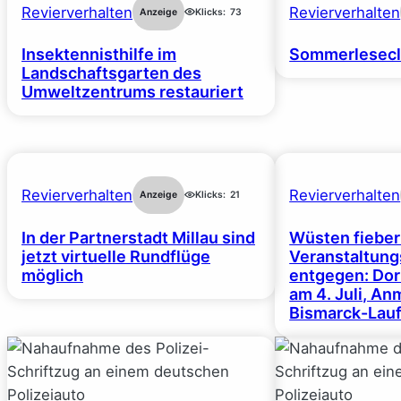
Revierverhalten
Revierverhalten
Anzeige
Klicks:
73
Insektennisthilfe im
Sommerlesecl
Landschaftsgarten des
Umweltzentrums restauriert
Revierverhalten
Revierverhalten
Anzeige
Klicks:
21
In der Partnerstadt Millau sind
Wüsten fiebe
jetzt virtuelle Rundflüge
Veranstaltun
möglich
entgegen: Dor
am 4. Juli, A
Bismarck-Lauf