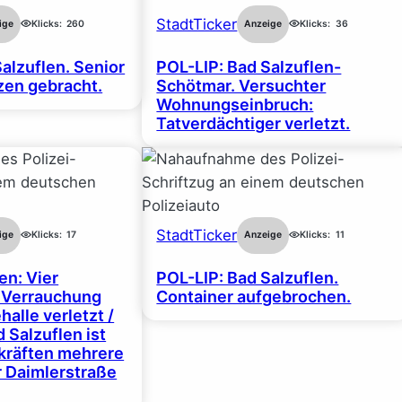
StadtTicker
ige
Klicks:
260
Anzeige
Klicks:
36
alzuflen. Senior
POL-LIP: Bad Salzuflen-
en gebracht.
Schötmar. Versuchter
Wohnungseinbruch:
Tatverdächtiger verletzt.
StadtTicker
ige
Klicks:
17
Anzeige
Klicks:
11
en: Vier
POL-LIP: Bad Salzuflen.
 Verrauchung
Container aufgebrochen.
halle verletzt /
 Salzuflen ist
zkräften mehrere
r Daimlerstraße