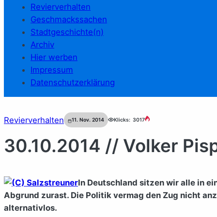
Revierverhalten
Geschmackssachen
Stadtgeschichte(n)
Archiv
Hier werben
Impressum
Datenschutzerklärung
Revierverhalten
11. Nov. 2014
Klicks:
3017
30.10.2014 // Volker Pis
In Deutschland sitzen wir alle in 
Abgrund zurast. Die Politik vermag den Zug nicht anz
alternativlos.