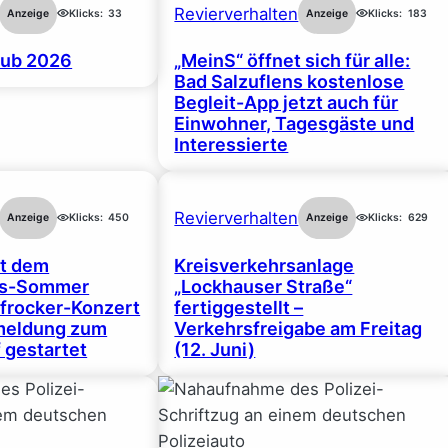
Revierverhalten
Anzeige
Klicks:
33
Anzeige
Klicks:
183
ub 2026
„MeinS“ öffnet sich für alle:
Bad Salzuflens kostenlose
Begleit-App jetzt auch für
Einwohner, Tagesgäste und
Interessierte
Revierverhalten
Anzeige
Klicks:
450
Anzeige
Klicks:
629
rt dem
Kreisverkehrsanlage
gs-Sommer
„Lockhauser Straße“
frocker-Konzert
fertiggestellt –
nmeldung zum
Verkehrsfreigabe am Freitag
 gestartet
(12. Juni)