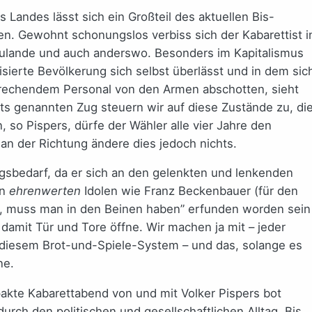
Landes lässt sich ein Großteil des aktuellen Bis-
. Gewohnt schonungslos verbiss sich der Kabarettist i
rzulande und auch anderswo. Besonders im Kapitalismus
isierte Bevölkerung sich selbst überlässt und in dem sic
rechendem Personal von den Armen abschotten, sieht
its genannten Zug steuern wir auf diese Zustände zu, di
 so Pispers, dürfe der Wähler alle vier Jahre den
n der Richtung ändere dies jedoch nichts.
sbedarf, da er sich an den gelenkten und lenkenden
an
ehrenwerten
Idolen wie Franz Beckenbauer (für den
at, muss man in den Beinen haben” erfunden worden sein
damit Tür und Tore öffne. Wir machen ja mit – jeder
 in diesem Brot-und-Spiele-System – und das, solange es
ne.
pakte Kabarettabend von und mit Volker Pispers bot
rch den politischen und gesellschaftlichen Alltag. Bis