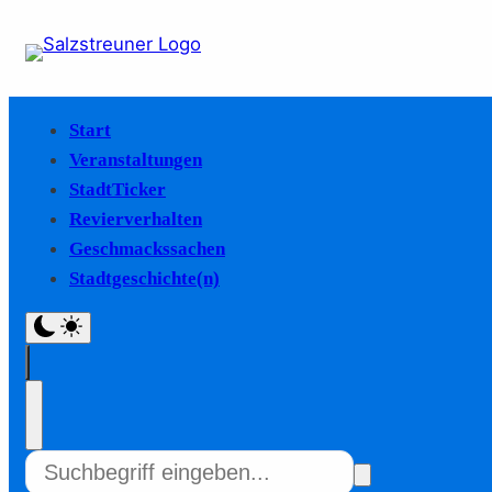
Start
Veranstaltungen
StadtTicker
Revierverhalten
Geschmackssachen
Stadtgeschichte(n)