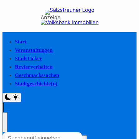
Anzeige
Start
Veranstaltungen
StadtTicker
Revierverhalten
Geschmackssachen
Stadtgeschichte(n)