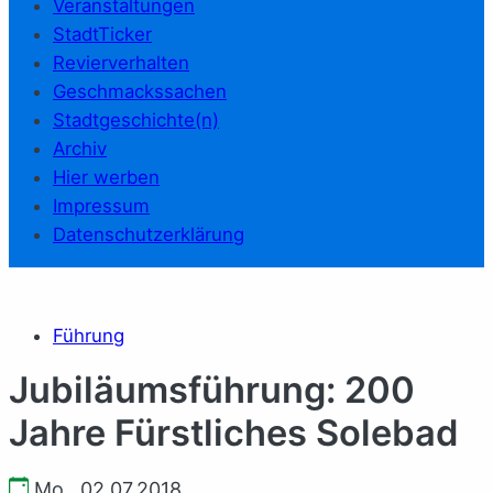
Veranstaltungen
StadtTicker
Revierverhalten
Geschmackssachen
Stadtgeschichte(n)
Archiv
Hier werben
Impressum
Datenschutzerklärung
Führung
Jubiläumsführung: 200
Jahre Fürstliches Solebad
Mo., 02.07.2018