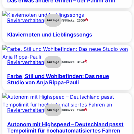
Das etwas andere Grillen – der Panini Grill
Revierverhalten
Anzeige
Klicks:
2500
Klaviernoten und Lieblingssongs
Revierverhalten
Anzeige
Klicks:
3124
Farbe, Stil und Wohlbefinden: Das neue
Studio von Anja Rippa-Pauli
Revierverhalten
Anzeige
Klicks:
1148
Autonom mit Highspeed – Deutschland passt
Tempolimit für hochautomatisiertes Fahren