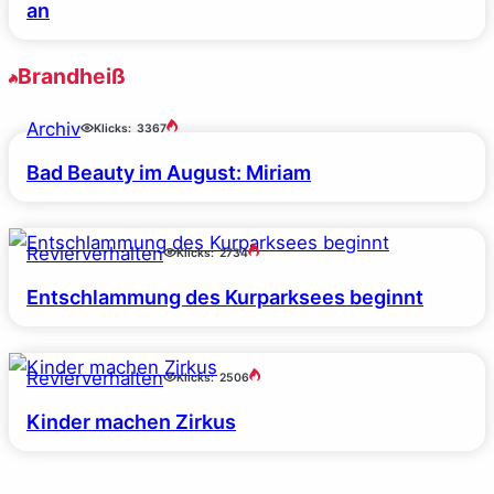
an
Brandheiß
Archiv
Klicks:
3367
Bad Beauty im August: Miriam
Revierverhalten
Klicks:
2734
Entschlammung des Kurparksees beginnt
Revierverhalten
Klicks:
2506
Kinder machen Zirkus