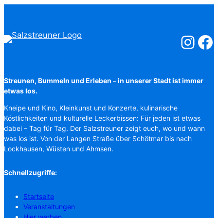
Salzstreuner
Salzst
Streunen, Bummeln und Erleben – in unserer Stadt ist immer
etwas los.
Kneipe und Kino, Kleinkunst und Konzerte, kulinarische
Köstlichkeiten und kulturelle Leckerbissen: Für jeden ist etwas
dabei – Tag für Tag. Der Salzstreuner zeigt euch, wo und wann
was los ist. Von der Langen Straße über Schötmar bis nach
Lockhausen, Wüsten und Ahmsen.
Schnellzugriffe:
Startseite
Veranstaltungen
Hier werben