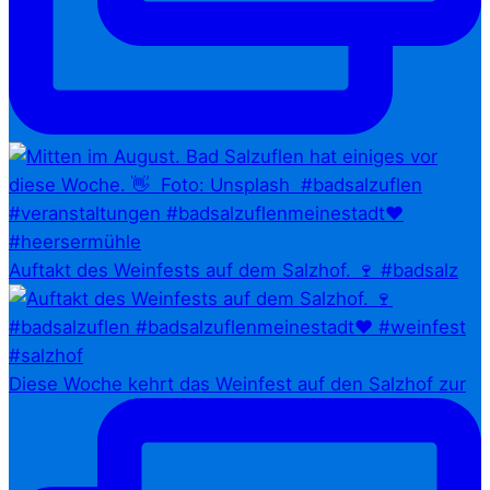
Auftakt des Weinfests auf dem Salzhof. 🍷 #badsalz
Diese Woche kehrt das Weinfest auf den Salzhof zur