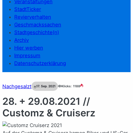
Veranstaltungen
StadtTicker
Revierverhalten
Geschmackssachen
Stadtgeschichte(n)
Archiv
Hier werben
Impressum
Datenschutzerklärung
Nachgesalzt
17. Sep. 2021
Klicks:
1188
28. + 29.08.2021 //
Customz & Cruiserz
Auf der Customz & Cruiserz kamen Biker und US-Car-