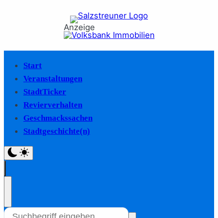
Anzeige
Start
Veranstaltungen
StadtTicker
Revierverhalten
Geschmackssachen
Stadtgeschichte(n)