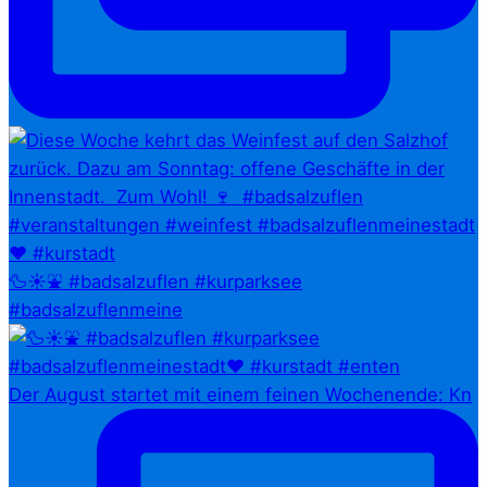
🦆☀️⛲ #badsalzuflen #kurparksee
#badsalzuflenmeine
Der August startet mit einem feinen Wochenende: Kn