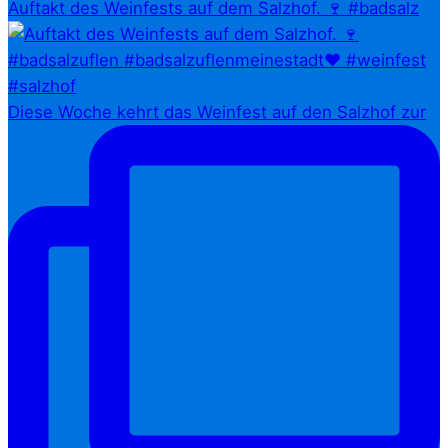
Auftakt des Weinfests auf dem Salzhof. 🍷 #badsalz
Diese Woche kehrt das Weinfest auf den Salzhof zur