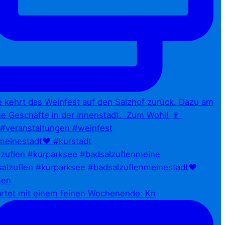
zuflen #kurparksee #badsalzuflenmeine
artet mit einem feinen Wochenende: Kn