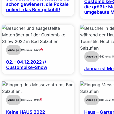
Custombike-
schon gewienert, die Pokale
die größte M
poliert, das Bier gekühlt!
umgebaute M
Anzeige
Klicks:
1420
Anzeige
Klicks:
1
02. – 04.12.2022 //
Custombike-Show
Januar ist M
Anzeige
Anzeige
Klicks:
1213
Klicks:
1
Keine HAUS 2022
Haus – Garten