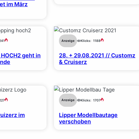
et im März
Anzeige
241
Klicks:
1188
 HOCH2 geht in
28. + 29.08.2021 // Customz
unde
& Cruiserz
Anzeige
227
Klicks:
1707
uizerz im
Lipper Modellbautage
verschoben