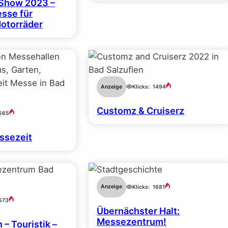
Show 2023 –
esse für
otorräder
Anzeige
Klicks:
1494
Customz & Cruiserz
565
essezeit
Anzeige
Klicks:
1681
573
Übernächster Halt:
Messezentrum!
 – Touristik –