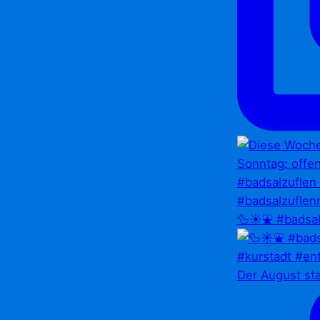
🦆☀️⛲ #badsal
Der August st