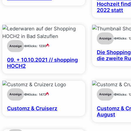
Hochzeit find
2022 statt
Anzeige
Klicks:
1
Anzeige
Klicks:
1230
Die Shopping
die zweite R
09. + 10.10.2021 // shopping
HOCH2
Anzeige
Anzeige
Klicks:
1472
Klicks:
1
Customz & Cruiserz
Customz & Cr
August