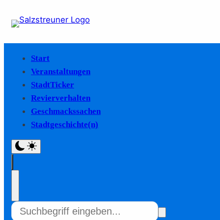
Start
Veranstaltungen
StadtTicker
Revierverhalten
Geschmackssachen
Stadtgeschichte(n)