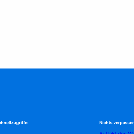
hnellzugriffe:
Nichts verpassen
Auftakt des We