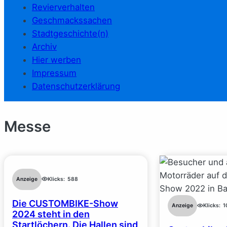
Revierverhalten
Geschmackssachen
Stadtgeschichte(n)
Archiv
Hier werben
Impressum
Datenschutzerklärung
Messe
Anzeige
Klicks:
588
Die CUSTOMBIKE-Show
Anzeige
Klicks:
1
2024 steht in den
Startlöchern. Die Hallen sind