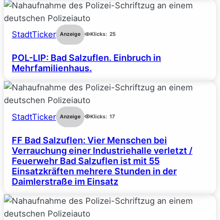
StadtTicker
Anzeige
Klicks:
25
POL-LIP: Bad Salzuflen. Einbruch in
Mehrfamilienhaus.
StadtTicker
Anzeige
Klicks:
17
FF Bad Salzuflen: Vier Menschen bei
Verrauchung einer Industriehalle verletzt /
Feuerwehr Bad Salzuflen ist mit 55
Einsatzkräften mehrere Stunden in der
Daimlerstraße im Einsatz