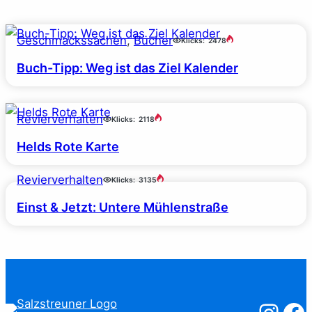
Geschmackssachen
, 
Bücher
Klicks:
2478
Buch-Tipp: Weg ist das Ziel Kalender
Revierverhalten
Klicks:
2118
Helds Rote Karte
Revierverhalten
Klicks:
3135
Einst & Jetzt: Untere Mühlenstraße