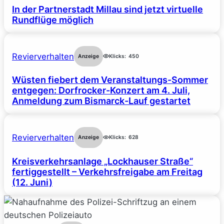
In der Partnerstadt Millau sind jetzt virtuelle
Rundflüge möglich
Revierverhalten
Anzeige
Klicks:
450
Wüsten fiebert dem Veranstaltungs-Sommer
entgegen: Dorfrocker-Konzert am 4. Juli,
Anmeldung zum Bismarck-Lauf gestartet
Revierverhalten
Anzeige
Klicks:
628
Kreisverkehrsanlage „Lockhauser Straße“
fertiggestellt – Verkehrsfreigabe am Freitag
(12. Juni)