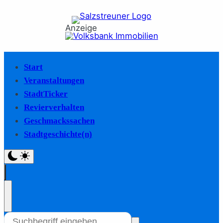
Anzeige
Start
Veranstaltungen
StadtTicker
Revierverhalten
Geschmackssachen
Stadtgeschichte(n)