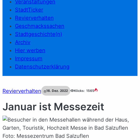
Veranstaltungen
StadtTicker
Revierverhalten
Geschmackssachen
Stadtgeschichte(n)
Archiv
Hier werben
Impressum
Datenschutzerklärung
Revierverhalten
16. Dez. 2022
Klicks:
1565
Januar ist Messezeit
Foto: Messezentrum Bad Salzuflen