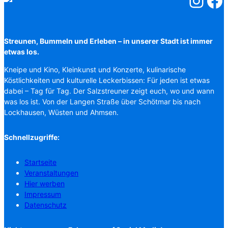
Salzstreuner
Salzst
Streunen, Bummeln und Erleben – in unserer Stadt ist immer
etwas los.
Kneipe und Kino, Kleinkunst und Konzerte, kulinarische
Köstlichkeiten und kulturelle Leckerbissen: Für jeden ist etwas
dabei – Tag für Tag. Der Salzstreuner zeigt euch, wo und wann
was los ist. Von der Langen Straße über Schötmar bis nach
Lockhausen, Wüsten und Ahmsen.
Schnellzugriffe:
Startseite
Veranstaltungen
Hier werben
Impressum
Datenschutz