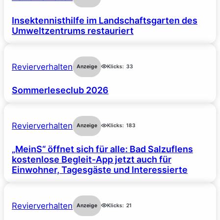
Insektennisthilfe im Landschaftsgarten des
Umweltzentrums restauriert
Revierverhalten
Anzeige
Klicks:
33
Sommerleseclub 2026
Revierverhalten
Anzeige
Klicks:
183
„MeinS“ öffnet sich für alle: Bad Salzuflens
kostenlose Begleit-App jetzt auch für
Einwohner, Tagesgäste und Interessierte
Revierverhalten
Anzeige
Klicks:
21