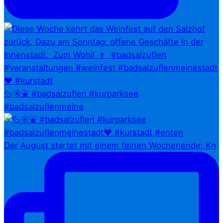
🦆☀️⛲ #badsalzuflen #kurparksee
#badsalzuflenmeine
Der August startet mit einem feinen Wochenende: Kn