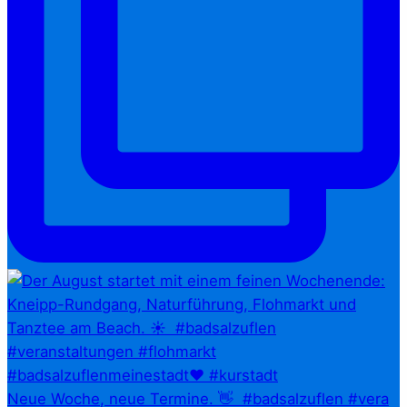
Neue Woche, neue Termine. 👋⁠ ⁠ #badsalzuflen #vera