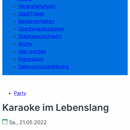
Veranstaltungen
StadtTicker
Revierverhalten
Geschmackssachen
Stadtgeschichte(n)
Archiv
Hier werben
Impressum
Datenschutzerklärung
Party
Karaoke im Lebenslang
Sa., 21.05.2022