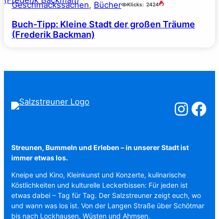
Geschmackssachen
, 
Bücher
Klicks:
2424
Buch-Tipp: Kleine Stadt der großen Träume
(Frederik Backman)
Salzstreuner a
Salzstreu
Streunen, Bummeln und Erleben – in unserer Stadt ist
immer etwas los.
Kneipe und Kino, Kleinkunst und Konzerte, kulinarische
Köstlichkeiten und kulturelle Leckerbissen: Für jeden ist
etwas dabei – Tag für Tag. Der Salzstreuner zeigt euch, wo
und wann was los ist. Von der Langen Straße über Schötmar
bis nach Lockhausen, Wüsten und Ahmsen.