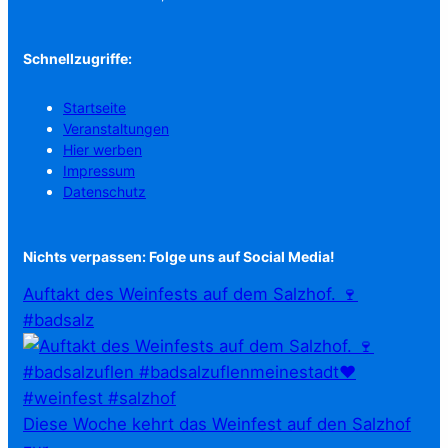
Schnellzugriffe:
Startseite
Veranstaltungen
Hier werben
Impressum
Datenschutz
Nichts verpassen: Folge uns auf Social Media!
Auftakt des Weinfests auf dem Salzhof. 🍷
#badsalz
Diese Woche kehrt das Weinfest auf den Salzhof