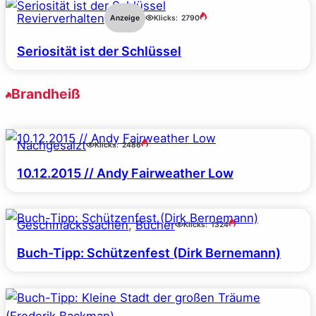
Revierverhalten
Anzeige
Klicks:
2790
Seriosität ist der Schlüssel
Brandheiß
Nachgesalzt
Klicks:
2486
10.12.2015 // Andy Fairweather Low
Geschmackssachen
, 
Bücher
Klicks:
1324
Buch-Tipp: Schützenfest (Dirk Bernemann)