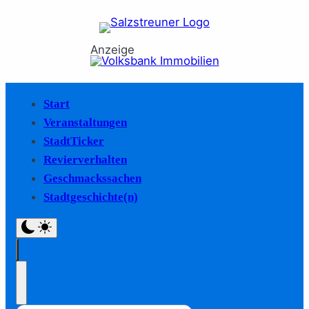
Anzeige
Start
Veranstaltungen
StadtTicker
Revierverhalten
Geschmackssachen
Stadtgeschichte(n)