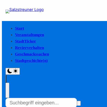
Start
Veranstaltungen
StadtTicker
Revierverhalten
Geschmackssachen
Stadtgeschichte(n)