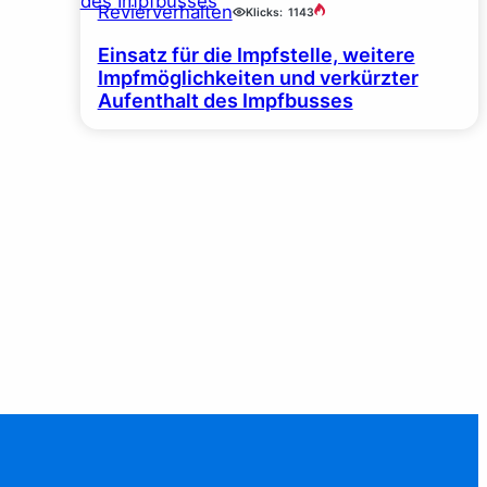
Revierverhalten
Klicks:
1143
Einsatz für die Impfstelle, weitere
Impfmöglichkeiten und verkürzter
Aufenthalt des Impfbusses