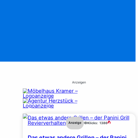
Anzeigen
Revierverhalten
Anzeige
Klicks:
1386
Das etwas andere Grillen – der Panini