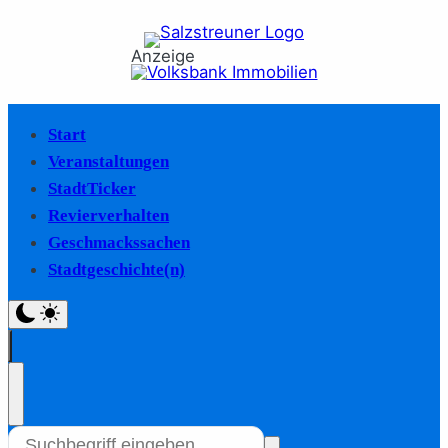
Anzeige
Start
Veranstaltungen
StadtTicker
Revierverhalten
Geschmackssachen
Stadtgeschichte(n)