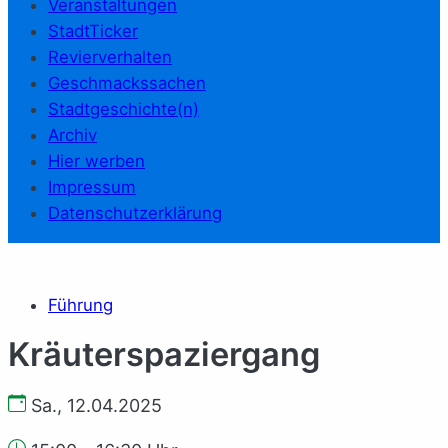
Veranstaltungen
StadtTicker
Revierverhalten
Geschmackssachen
Stadtgeschichte(n)
Archiv
Hier werben
Impressum
Datenschutzerklärung
Führung
Kräuterspaziergang
Sa., 12.04.2025