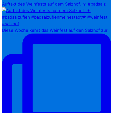
Auftakt des Weinfests auf dem Salzhof. 🍷 #badsalz
Diese Woche kehrt das Weinfest auf den Salzhof zur