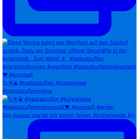
🦆☀️⛲ #badsalzuflen #kurparksee
#badsalzuflenmeine
Der August startet mit einem feinen Wochenende: Kn