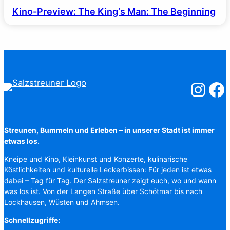
Kino-Preview: The King‘s Man: The Beginning
Salzstreuner
Salzst
Streunen, Bummeln und Erleben – in unserer Stadt ist immer
etwas los.
Kneipe und Kino, Kleinkunst und Konzerte, kulinarische
Köstlichkeiten und kulturelle Leckerbissen: Für jeden ist etwas
dabei – Tag für Tag. Der Salzstreuner zeigt euch, wo und wann
was los ist. Von der Langen Straße über Schötmar bis nach
Lockhausen, Wüsten und Ahmsen.
Schnellzugriffe: