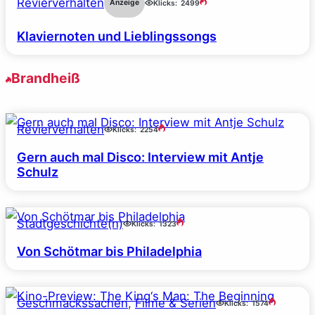
Revierverhalten
Anzeige
Klicks:
2499
Klaviernoten und Lieblingssongs
Brandheiß
Revierverhalten
Klicks:
2254
Gern auch mal Disco: Interview mit Antje
Schulz
Stadtgeschichte(n)
Klicks:
1323
Von Schötmar bis Philadelphia
Geschmackssachen
, 
Filme & Serien
Klicks:
1574