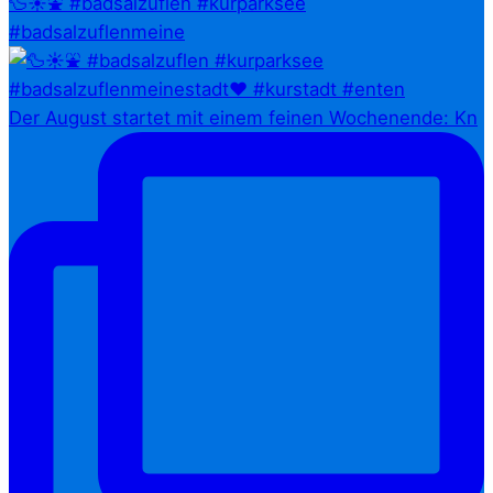
🦆☀️⛲ #badsalzuflen #kurparksee
#badsalzuflenmeine
Der August startet mit einem feinen Wochenende: Kn