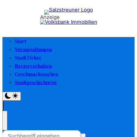
Anzeige
Start
Veranstaltungen
StadtTicker
Revierverhalten
Geschmackssachen
Stadtgeschichte(n)