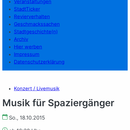
Veranstaltungen
StadtTicker
Revierverhalten
Geschmackssachen
Stadtgeschichte(n)
Archiv
Hier werben
Impressum
Datenschutzerklärung
Konzert / Livemusik
Musik für Spaziergänger
So., 18.10.2015