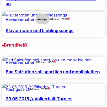
an
Revierverhalten
Anzeige
Klicks:
2499
Klaviernoten und Lieblingssongs
Brandheiß
Revierverhalten
Klicks:
1726
Bad Salzuflen soll sportlich und mobil bleiben
Nachgesalzt
Klicks:
2391
23.05.2015 // Völkerball-Turnier