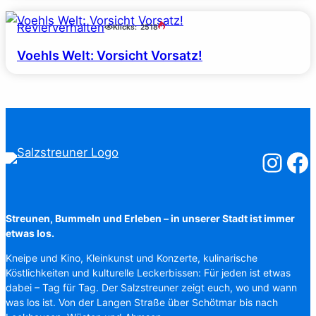
Revierverhalten
Klicks:
2518
Voehls Welt: Vorsicht Vorsatz!
Salzstreuner
Salzst
Streunen, Bummeln und Erleben – in unserer Stadt ist immer
etwas los.
Kneipe und Kino, Kleinkunst und Konzerte, kulinarische
Köstlichkeiten und kulturelle Leckerbissen: Für jeden ist etwas
dabei – Tag für Tag. Der Salzstreuner zeigt euch, wo und wann
was los ist. Von der Langen Straße über Schötmar bis nach