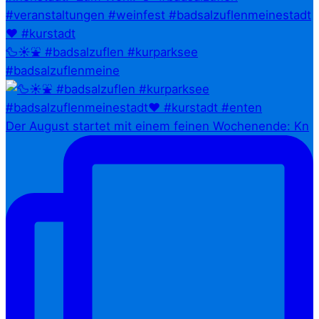
🦆☀️⛲ #badsalzuflen #kurparksee
#badsalzuflenmeine
Der August startet mit einem feinen Wochenende: Kn