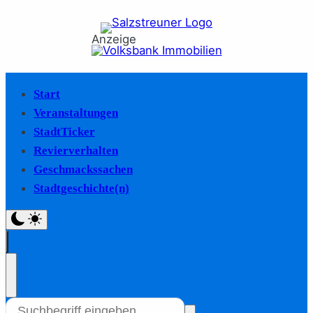
Anzeige
Start
Veranstaltungen
StadtTicker
Revierverhalten
Geschmackssachen
Stadtgeschichte(n)