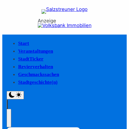
Anzeige
Start
Veranstaltungen
StadtTicker
Revierverhalten
Geschmackssachen
Stadtgeschichte(n)