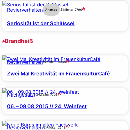
Revierverhalten
Anzeige
Klicks:
2790
Seriosität ist der Schlüssel
Brandheiß
Revierverhalten
Klicks:
3038
Zwei Mal Kreativität im FrauenkulturCafé
Nachgesalzt
Klicks:
7705
06. – 09.08.2015 // 24. Weinfest
Revierverhalten
Klicks:
2549