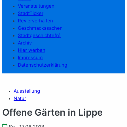
Veranstaltungen
StadtTicker
Revierverhalten
Geschmackssachen
Stadtgeschichte(n)
Archiv
Hier werben
Impressum
Datenschutzerklärung
Ausstellung
Natur
Offene Gärten in Lippe
So., 17.06.2018