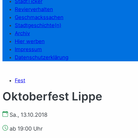
StadtTicker
Revierverhalten
Geschmackssachen
Stadtgeschichte(n)
Archiv
Hier werben
Impressum
Datenschutzerklärung
Fest
Oktoberfest Lippe
Sa., 13.10.2018
ab 19:00 Uhr