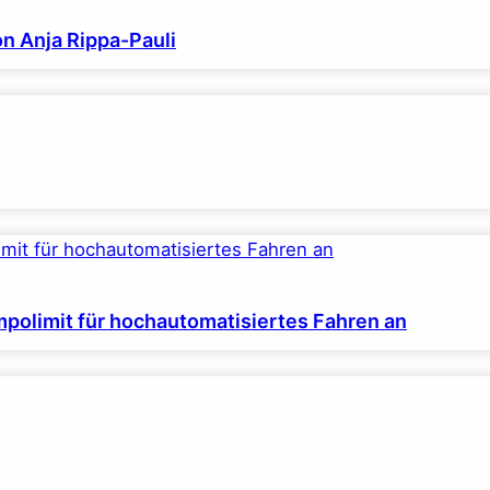
on Anja Rippa-Pauli
polimit für hochautomatisiertes Fahren an