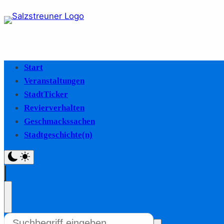
Start
Veranstaltungen
StadtTicker
Revierverhalten
Geschmackssachen
Stadtgeschichte(n)