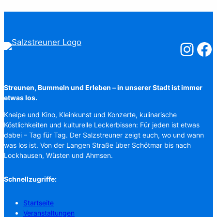
Salzstreuner
Salzst
Streunen, Bummeln und Erleben – in unserer Stadt ist immer
etwas los.
Kneipe und Kino, Kleinkunst und Konzerte, kulinarische
Köstlichkeiten und kulturelle Leckerbissen: Für jeden ist etwas
dabei – Tag für Tag. Der Salzstreuner zeigt euch, wo und wann
was los ist. Von der Langen Straße über Schötmar bis nach
Lockhausen, Wüsten und Ahmsen.
Schnellzugriffe:
Startseite
Veranstaltungen