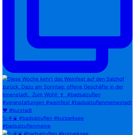
🦆☀️⛲ #badsalzuflen #kurparksee
#badsalzuflenmeine