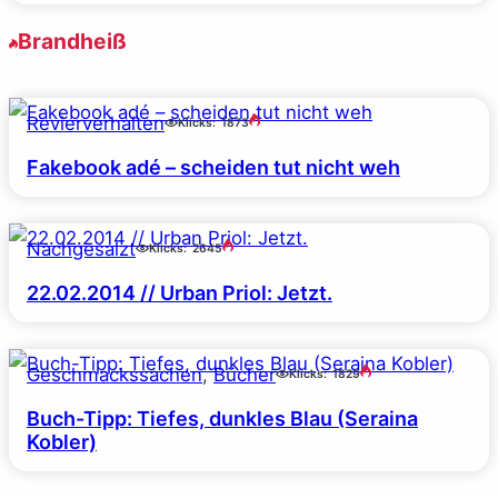
Brandheiß
Revierverhalten
Klicks:
1873
Fakebook adé – scheiden tut nicht weh
Nachgesalzt
Klicks:
2645
22.02.2014 // Urban Priol: Jetzt.
Geschmackssachen
, 
Bücher
Klicks:
1829
Buch-Tipp: Tiefes, dunkles Blau (Seraina
Kobler)