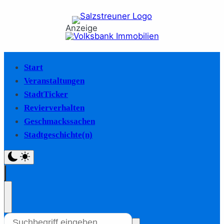
Anzeige
Start
Veranstaltungen
StadtTicker
Revierverhalten
Geschmackssachen
Stadtgeschichte(n)