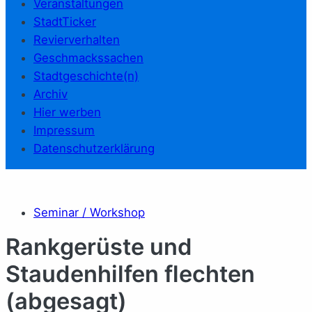
Veranstaltungen
StadtTicker
Revierverhalten
Geschmackssachen
Stadtgeschichte(n)
Archiv
Hier werben
Impressum
Datenschutzerklärung
Seminar / Workshop
Rankgerüste und
Staudenhilfen flechten
(abgesagt)