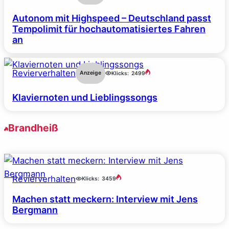
Autonom mit Highspeed – Deutschland passt
Tempolimit für hochautomatisiertes Fahren
an
Revierverhalten
Anzeige
Klicks:
2499
Klaviernoten und Lieblingssongs
Brandheiß
Revierverhalten
Klicks:
3459
Machen statt meckern: Interview mit Jens
Bergmann