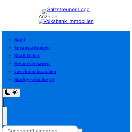
Anzeige
Start
Veranstaltungen
StadtTicker
Revierverhalten
Geschmackssachen
Stadtgeschichte(n)