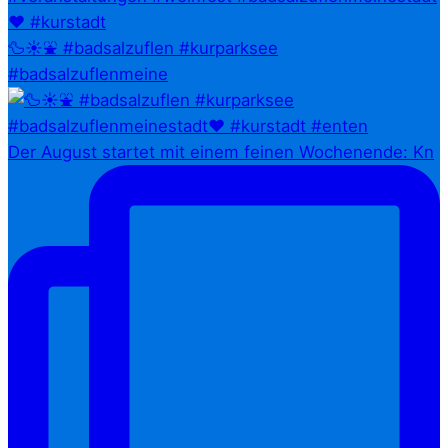
🦆☀️⛲ #badsalzuflen #kurparksee
#badsalzuflenmeine
Der August startet mit einem feinen Wochenende: Kn