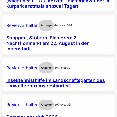
„Nacht der 10.000 Kerzen“: Flammenzauber im
Kurpark erstmals an zwei Tagen
Revierverhalten
Anzeige
Klicks:
184
Shoppen, Stöbern, Flanieren: 2.
Nachtflohmarkt am 22. August in der
Innenstadt
Revierverhalten
Anzeige
Klicks:
72
Insektennisthilfe im Landschaftsgarten des
Umweltzentrums restauriert
Revierverhalten
Anzeige
Klicks:
33