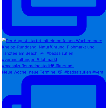
Neue Woche, neue Termine. 👋⁠ ⁠ #badsalzuflen #vera