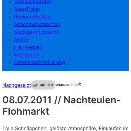
Veranstaltungen
StadtTicker
Revierverhalten
Geschmackssachen
Stadtgeschichte(n)
Archiv
Hier werben
Impressum
Datenschutzerklärung
Nachgesalzt
11. Juli 2011
Klicks:
3320
08.07.2011 // Nachteulen-
Flohmarkt
Tolle Schnäppchen, gelöste Atmosphäre, Einkaufen im