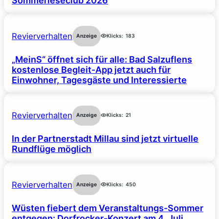
Sommerleseclub 2026
Revierverhalten
Anzeige
Klicks:
183
„MeinS“ öffnet sich für alle: Bad Salzuflens
kostenlose Begleit-App jetzt auch für
Einwohner, Tagesgäste und Interessierte
Revierverhalten
Anzeige
Klicks:
21
In der Partnerstadt Millau sind jetzt virtuelle
Rundflüge möglich
Revierverhalten
Anzeige
Klicks:
450
Wüsten fiebert dem Veranstaltungs-Sommer
entgegen: Dorfrocker-Konzert am 4. Juli,