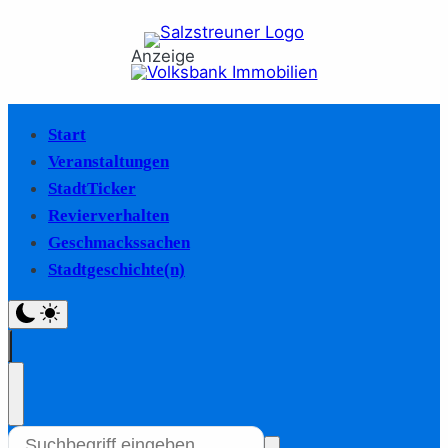
Anzeige
Start
Veranstaltungen
StadtTicker
Revierverhalten
Geschmackssachen
Stadtgeschichte(n)