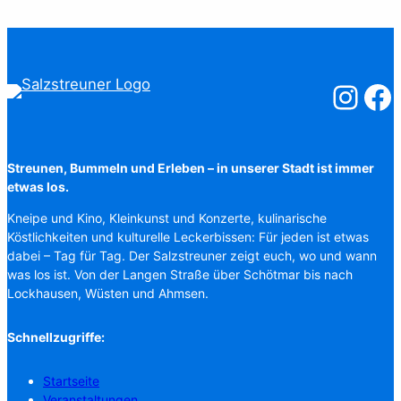
Salzstreuner
Salzst
Streunen, Bummeln und Erleben – in unserer Stadt ist immer
etwas los.
Kneipe und Kino, Kleinkunst und Konzerte, kulinarische
Köstlichkeiten und kulturelle Leckerbissen: Für jeden ist etwas
dabei – Tag für Tag. Der Salzstreuner zeigt euch, wo und wann
was los ist. Von der Langen Straße über Schötmar bis nach
Lockhausen, Wüsten und Ahmsen.
Schnellzugriffe:
Startseite
Veranstaltungen