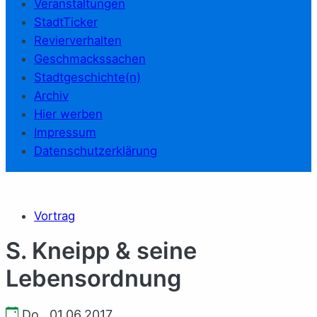
Veranstaltungen
StadtTicker
Revierverhalten
Geschmackssachen
Stadtgeschichte(n)
Archiv
Hier werben
Impressum
Datenschutzerklärung
Vortrag
S. Kneipp & seine
Lebensordnung
Do., 01.06.2017