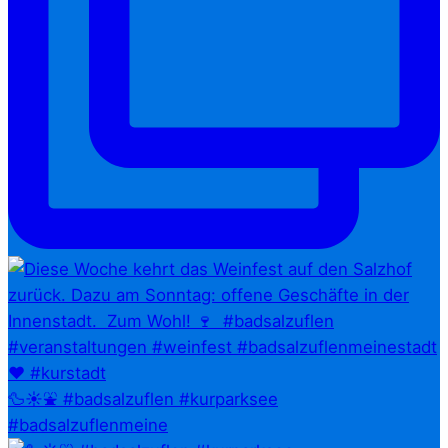
🦆☀️⛲ #badsalzuflen #kurparksee
#badsalzuflenmeine