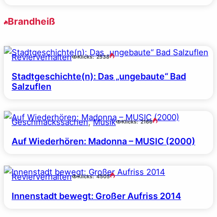
Brandheiß
Revierverhalten
Klicks:
2538
Stadtgeschichte(n): Das „ungebaute“ Bad
Salzuflen
Geschmackssachen
, 
Musik
Klicks:
2166
Auf Wiederhören: Madonna – MUSIC (2000)
Revierverhalten
Klicks:
4505
Innenstadt bewegt: Großer Aufriss 2014