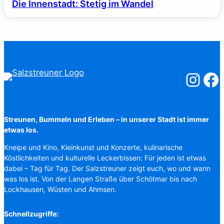
Die Innenstadt: Stetig im Wandel
Salzstreuner
Salzst
Streunen, Bummeln und Erleben – in unserer Stadt ist immer
etwas los.
Kneipe und Kino, Kleinkunst und Konzerte, kulinarische
Köstlichkeiten und kulturelle Leckerbissen: Für jeden ist etwas
dabei – Tag für Tag. Der Salzstreuner zeigt euch, wo und wann
was los ist. Von der Langen Straße über Schötmar bis nach
Lockhausen, Wüsten und Ahmsen.
Schnellzugriffe: