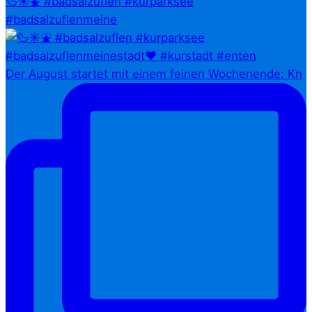
🦆☀️⛲ #badsalzuflen #kurparksee
#badsalzuflenmeine
Der August startet mit einem feinen Wochenende: Kn