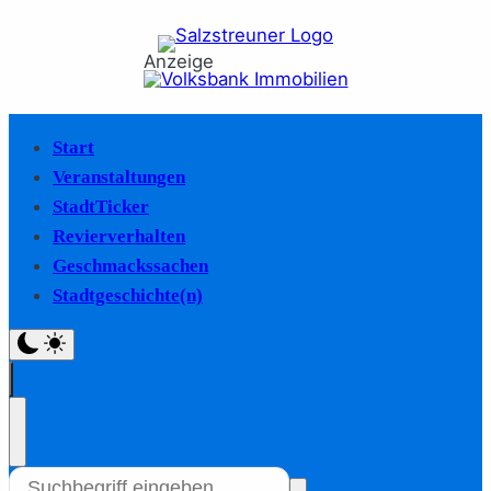
Anzeige
Start
Veranstaltungen
StadtTicker
Revierverhalten
Geschmackssachen
Stadtgeschichte(n)