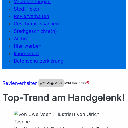
Veranstaltungen
StadtTicker
Revierverhalten
Geschmackssachen
Stadtgeschichte(n)
Archiv
Hier werben
Impressum
Datenschutzerklärung
Revierverhalten
21. Aug. 2020
Klicks:
1706
Top-Trend am Handgelenk!