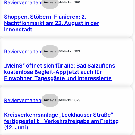
Revierverhalten
Anzeige
Klicks:
186
Shoppen, Stöbern, Flanieren: 2.
Nachtflohmarkt am 22. August in der
Innenstadt
Revierverhalten
Anzeige
Klicks:
183
„MeinS“ öffnet sich für alle: Bad Salzuflens
kostenlose Begleit-App jetzt auch für
Einwohner, Tagesgäste und Interessierte
Revierverhalten
Anzeige
Klicks:
629
Kreisverkehrsanlage „Lockhauser Straße“
fertiggestellt – Verkehrsfreigabe am Freitag
(12. Juni)