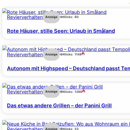
Revierverhalten
Anzeige
Klicks:
60
Rote Häuser, stille Seen: Urlaub in Småland
Revierverhalten
Anzeige
Klicks:
1148
Autonom mit Highspeed – Deutschland passt Tem
Revierverhalten
Anzeige
Klicks:
1386
Das etwas andere Grillen – der Panini Grill
Revierverhalten
Anzeige
Klicks:
53