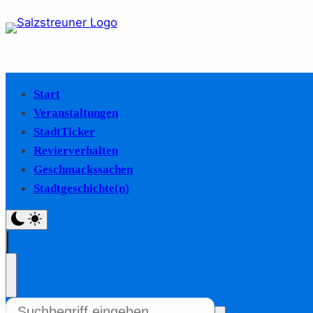
Start
Veranstaltungen
StadtTicker
Revierverhalten
Geschmackssachen
Stadtgeschichte(n)