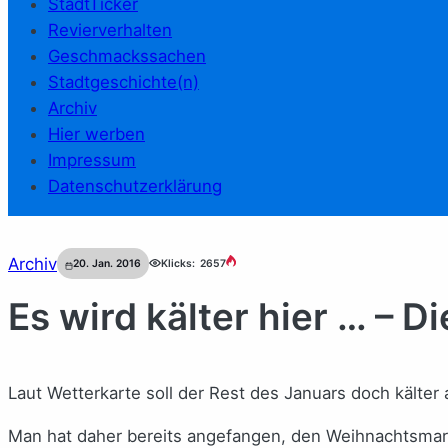
StadtTicker
Revierverhalten
Geschmackssachen
Stadtgeschichte(n)
Archiv
Hier werben
Impressum
Datenschutzerklärung
Archiv
20. Jan. 2016
Klicks:
2657
Es wird kälter hier … – D
Laut Wetterkarte soll der Rest des Januars doch kälte
Man hat daher bereits angefangen, den Weihnachtsmark