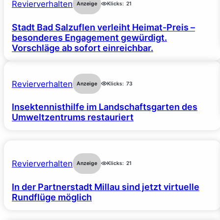
Revierverhalten
Anzeige
Klicks:
21
Stadt Bad Salzuflen verleiht Heimat-Preis –
besonderes Engagement gewürdigt.
Vorschläge ab sofort einreichbar.
Revierverhalten
Anzeige
Klicks:
73
Insektennisthilfe im Landschaftsgarten des
Umweltzentrums restauriert
Revierverhalten
Anzeige
Klicks:
21
In der Partnerstadt Millau sind jetzt virtuelle
Rundflüge möglich