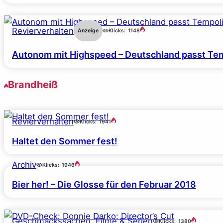
Revierverhalten
Anzeige
Klicks:
1148
Autonom mit Highspeed – Deutschland passt Tem
Brandheiß
Revierverhalten
Klicks:
1941
Haltet den Sommer fest!
Archiv
Klicks:
1946
Bier her! – Die Glosse für den Februar 2018
Geschmackssachen
, 
Filme & Serien
Klicks:
1380