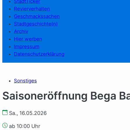
StadtTicker
Revierverhalten
Geschmackssachen
Stadtgeschichte(n)
Archiv
Hier werben
Impressum
Datenschutzerklärung
Sonstiges
Saisoneröffnung Bega B
Sa., 16.05.2026
ab 10:00 Uhr