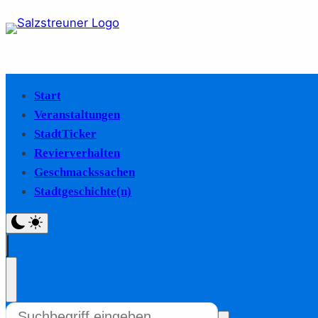
Start
Veranstaltungen
StadtTicker
Revierverhalten
Geschmackssachen
Stadtgeschichte(n)