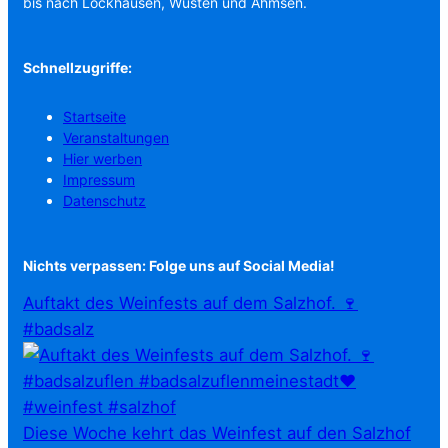
bis nach Lockhausen, Wüsten und Ahmsen.
Schnellzugriffe:
Startseite
Veranstaltungen
Hier werben
Impressum
Datenschutz
Nichts verpassen: Folge uns auf Social Media!
Auftakt des Weinfests auf dem Salzhof. 🍷
#badsalz
Diese Woche kehrt das Weinfest auf den Salzhof