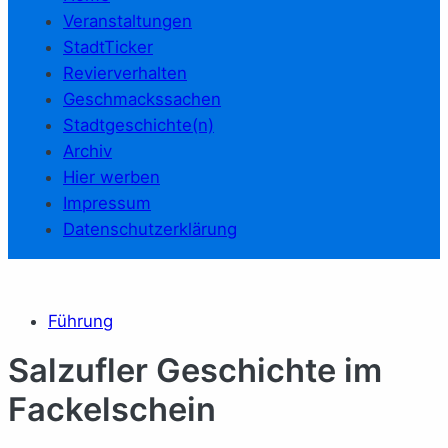
Veranstaltungen
StadtTicker
Revierverhalten
Geschmackssachen
Stadtgeschichte(n)
Archiv
Hier werben
Impressum
Datenschutzerklärung
Führung
Salzufler Geschichte im
Fackelschein