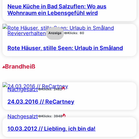
Neue Küche in Bad Salzuflen: Wo aus
Wohnraum ein Lebensgefühl wird
Revierverhalten
Anzeige
Klicks:
60
Rote Häuser, stille Seen: Urlaub in Småland
Brandheiß
Nachgesalzt
Klicks:
2482
24.03.2016 // ReCartney
Nachgesalzt
Klicks:
3948
10.03.2012 // Liebling, ich bin da!