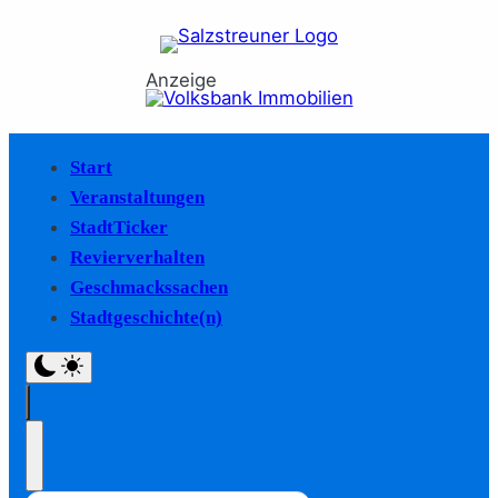
Anzeige
Start
Veranstaltungen
StadtTicker
Revierverhalten
Geschmackssachen
Stadtgeschichte(n)